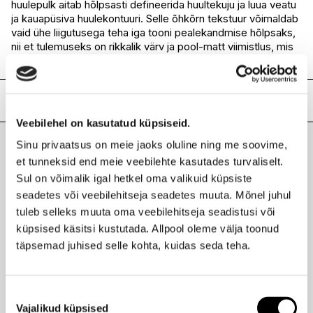
huulepulk aitab hõlpsasti defineerida huultekuju ja luua veatu
I.L.U. Rocca
Ei ole saadaval
ja kauapüsiva huulekontuuri. Selle õhkõrn tekstuur võimaldab
I.L.U. Lõunakeskus
Ei ole saadaval
vaid ühe liigutusega teha iga tooni pealekandmise hõlpsaks,
I.L.U. Pärnu
Ei ole saadaval
nii et tulemuseks on rikkalik värv ja pool-matt viimistlus, mis
on ühtlasi huuli hooldava toimega.
Lisainfo
Veebilehel on kasutatud küpsiseid.
Kaubamärk
SHISEIDO
Sinu privaatsus on meie jaoks oluline ning me soovime,
Laokood
H0175613
Viimati vaadatud tooted
et tunneksid end meie veebilehte kasutades turvaliselt.
Ribakood
0729238148024
Sul on võimalik igal hetkel oma valikuid küpsiste
seadetes või veebilehitseja seadetes muuta. Mõnel juhul
tuleb selleks muuta oma veebilehitseja seadistusi või
küpsised käsitsi kustutada. Allpool oleme välja toonud
SHISEIDO
täpsemad juhised selle kohta, kuidas seda teha.
Visionairy geeljas huulepulk
37,95 €
Nõusoleku
Vajalikud küpsised
valik