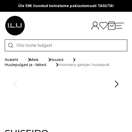
Üle 59€ iluostud toimetame pakiautomaati TASUTA!
Otse sisu juurde
Avaleht
Meik
Huuled
Huulepulgad ja -läiked
Visionairy geeljas huulepulk