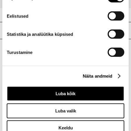
Eelistused
Meie poed
Statistika ja analüütika küpsised
Turustamine
I.L.U. Kristiine
Kristiine Kaubanduskeskus
Endla 45, Tallinn
Näita andmeid
Avatud E-L 10-21 P 10-19
Telefon 517 1040
Luba kõik
I.L.U. Rocca al Mare
Luba valik
Rocca al Mare Kaubanduskeskus
Paldiski mnt 102, Tallinn
Avatud E-L 10-21 P 10-19
Keeldu