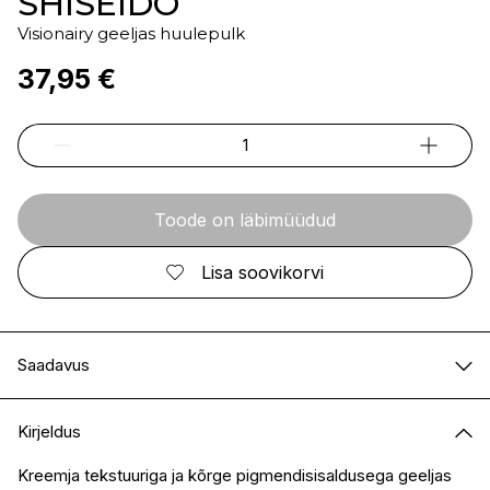
SHISEIDO
Visionairy geeljas huulepulk
37,95 €
Toode on läbimüüdud
Lisa soovikorvi
Saadavus
E-pood
Ei ole saadaval
Kirjeldus
I.L.U. Kristiine
Ei ole saadaval
I.L.U. Ülemiste
Ei ole saadaval
Kreemja tekstuuriga ja kõrge pigmendisisaldusega geeljas