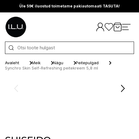
Üle 59€ iluostud toimetame pakiautomaati TASUTA!
Otse sisu juurde
Avaleht
Meik
Nägu
Peitepulgad
Synchro Skin Self-Refreshing peitekreem 5,8 ml