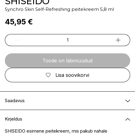
SHISEIDO
Synchro Skin Self-Refreshing peitekreem 5,8 ml
45,95 €
Toode on läbimüüdud
Lisa soovikorvi
Saadavus
E-pood
Ei ole saadaval
Kirjeldus
I.L.U. Kristiine
Ei ole saadaval
I.L.U. Ülemiste
Ei ole saadaval
SHISEIDO esimene peitekreem, mis pakub nahale