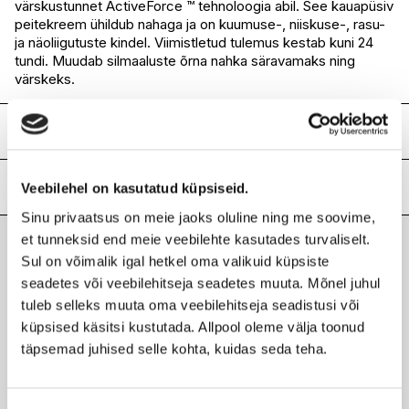
värskustunnet ActiveForce ™ tehnoloogia abil. See kauapüsiv
I.L.U. Rocca
Ei ole saadaval
peitekreem ühildub nahaga ja on kuumuse-, niiskuse-, rasu-
I.L.U. Lõunakeskus
Ei ole saadaval
ja näoliigutuste kindel. Viimistletud tulemus kestab kuni 24
I.L.U. Pärnu
Ei ole saadaval
tundi. Muudab silmaaluste õrna nahka säravamaks ning
värskeks.
Koostis
INGREDIENTS:DIMETHICONE･WATER(AQUA/EAU)･
TITANIUM DIOXIDE (CI 77891)･IRON OXIDES (CI 77492)･
Lisainfo
Veebilehel on kasutatud küpsiseid.
PROPANEDIOL･BUTYLENE GLYCOL･PEG-9
Sinu privaatsus on meie jaoks oluline ning me soovime,
POLYDIMETHYLSILOXYETHYL DIMETHICONE･IRON
Kaubamärk
SHISEIDO
et tunneksid end meie veebilehte kasutades turvaliselt.
OXIDES (CI 77491)･GLYCERIN･HYDROGENATED
Laokood
H0178921
POLYDECENE･MICA･CYCLOPENTASILOXANE･
Sul on võimalik igal hetkel oma valikuid küpsiste
Viimati vaadatud tooted
Ribakood
0730852157279
DISTEARDIMONIUM HECTORITE･
seadetes või veebilehitseja seadetes muuta. Mõnel juhul
TRIMETHYLSILOXYSILICATE･PEG-10 DIMETHICONE･BIS-
tuleb selleks muuta oma veebilehitseja seadistusi või
BUTYLDIMETHICONE POLYGLYCERYL-3･IRON OXIDES (CI
küpsised käsitsi kustutada. Allpool oleme välja toonud
77499)･SORBITAN SESQUIISOSTEARATE･
täpsemad juhised selle kohta, kuidas seda teha.
DIMETHICONE/VINYL DIMETHICONE CROSSPOLYMER･
PHENOXYETHANOL･ISOSTEARIC ACID･POLYSILICONE-2･
SHISEIDO
ALUMINUM HYDROXIDE･
Synchro Skin Self-Refreshing peitekreem 5,8 ml
POLYMETHYLSILSESQUIOXANE･TRISODIUM EDTA･