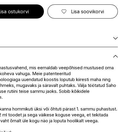
ELIZABETH ARDEN
FRESMY
GOLDWELL
CA
EMBRYOLISSE
FUSSKUNDIG
GRACE COLE
Lisa ostukorvi
Lisa soovikorvi
ENVIE
GRAHAM HILL
S
ERBORIAN
GROOM ROOM
ESCADA
GUCCI
BBANA
ESTEÉ LAUDER
GUESS
AN
EVITA PERONI
S
EYLURE
KA
Saadaval
E
Ei ole saadaval
Saadaval
hastusvahend, mis eemaldab veepõhised mustused oma
SSENZ
 koheva vahuga. Meie patenteeritud
Saadaval
oloogiaga uuendatud koostis loputub kiiresti maha ning
eskus
Ei ole saadaval
ehmeks, mugavaks ja säravalt puhtaks. Välja töötatud Saho
Ei ole saadaval
se rutiini teise sammu jaoks. Sobib kõikidele
e.
kanna hommikuti üksi või õhtuti pärast 1. sammu puhastust.
 ml toodet ja sega väikese koguse veega, et tekitada
vaht õrnalt üle kogu näo ja loputa hoolikalt veega.