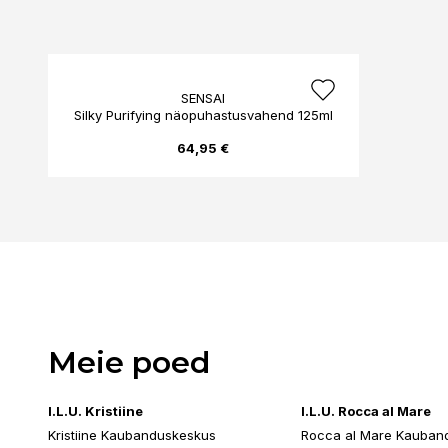
SENSAI
Silky Purifying näopuhastusvahend 125ml
64,95 €
Meie poed
I.L.U. Kristiine
I.L.U. Rocca al Mare
Kristiine Kaubanduskeskus
Rocca al Mare Kauban