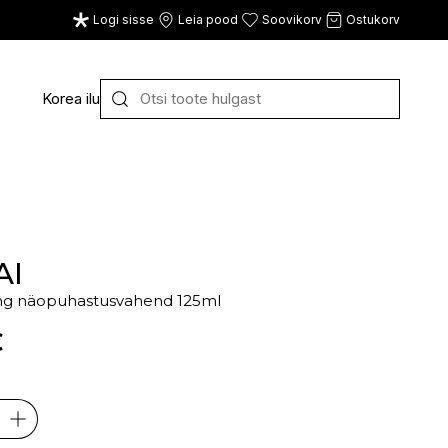
Logi sisse
Leia pood
Soovikorv
Ostukorv
Korea ilu
Y
Z
VAATA KÕIKI
E
F
G
AI
ying näopuhastusvahend 125ml
CE
ECOSH
FACE FACTS
GATINEAU
€
ECOTOOLS
FACED
GERMAINE DE CAPUC
EDWIN JAGGER
FILORGA
GIGI
EISENBERG
FIORENTINO
GIVENCHY
ELEMIS
FLAWLESS
GLAIRY BRAND
ELEVEN
FLER
GLAMLAC
ELIE SAAB
FOUR REASONS
GODDESS