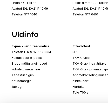
Endla 45, Tallinn
Paldiski mnt 102, Tallin
Avatud E-L 10-21 P 10-19
Avatud E-L 10-21 P 10-1
Telefon 517 1040
Telefon 517 0401
Üldinfo
E-poe klienditeenindus
Ettevõttest
Telefon E-R 9-17 6673334
I.L.U.
Kuidas osta e-poest
TKM Grupp
E-poe müügitingimused
TKM Grupi hea äritava
Kohaletoimetamine
TKM Grupi privaatsuspol
Tagastusõigus
Andmekaitsetingimuse
Kaubamärgid
Kinkekaart
Ilublogi
Kontakt
Tule Tööle