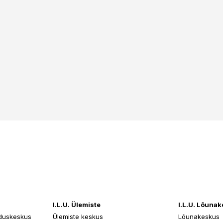
I.L.U. Ülemiste
I.L.U. Lõuna
duskeskus
Ülemiste keskus
Lõunakeskus