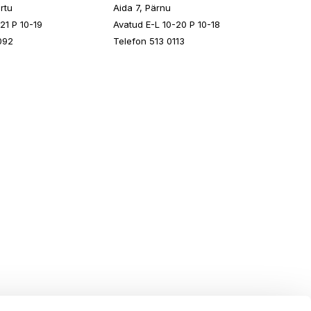
rtu
Aida 7, Pärnu
21 P 10-19
Avatud E-L 10-20 P 10-18
092
Telefon 513 0113