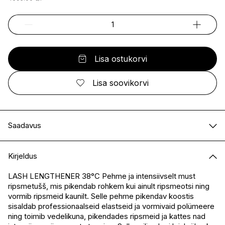
Lisa ostukorvi
Lisa soovikorvi
Saadavus
E-pood
Saadaval
Kirjeldus
I.L.U. Kristiine
Ei ole saadaval
I.L.U. Ülemiste
Saadaval
LASH LENGTHENER 38°C Pehme ja intensiivselt must
ripsmetušš, mis pikendab rohkem kui ainult ripsmeotsi ning
I.L.U. Rocca
Saadaval
vormib ripsmeid kaunilt. Selle pehme pikendav koostis
I.L.U. Lõunakeskus
Ei ole saadaval
sisaldab professionaalseid elastseid ja vormivaid polümeere
I.L.U. Pärnu
Ei ole saadaval
ning toimib vedelikuna, pikendades ripsmeid ja kattes nad