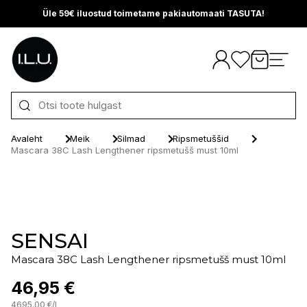
Üle 59€ iluostud toimetame pakiautomaati TASUTA!
Otse sisu juurde
Avaleht
Meik
Silmad
Ripsmetuššid
Mascara 38C Lash Lengthener ripsmetušš must 10ml
SENSAI
Mascara 38C Lash Lengthener ripsmetušš must 10ml
46,95 €
4695.00
€
/
l