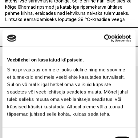
intensiivse säravmusta tooniga. Selle eriline hari leiab üles ka
kõige lühemad ripsmed ja katab iga ripsmekarva ühtlase
pehme kihina, eraldades nad lehvikuna näivaks tulemuseks.
Lihtsaks eemaldamiseks loputage 38 °C-kraadise veega
Koostis
Ingredients : Aqua,
Acrylates Copolymer,
Lisainfo
Veebilehel on kasutatud küpsiseid.
Cera Alba, Copernicia
Cerifera Cera, Stearic
Kaubamärk
SENSAI
Sinu privaatsus on meie jaoks oluline ning me soovime,
Acid, Butylene Glycol,
et tunneksid end meie veebilehte kasutades turvaliselt.
Laokood
H0191183
Acrylates/VA Copolymer,
Viimati vaadatud tooted
Sul on võimalik igal hetkel oma valikuid küpsiste
Ribakood
4973167034163
Cetearyl Alcohol,
seadetes või veebilehitseja seadetes muuta. Mõnel juhul
Hydroxyethy/Urea,
Triethanolamine, Cera
tuleb selleks muuta oma veebilehitseja seadistusi või
Microcristallina,
küpsised käsitsi kustutada. Allpool oleme välja toonud
Dipropylene Glycol,
täpsemad juhised selle kohta, kuidas seda teha.
Polysorbate 60, Polyvinyl
SENSAI
Alcohol, Phenoxyethanol,
Mascara 38C Lash Lengthener ripsmetušš must 10ml
Chlorphenesin, PVP,
46,95 €
Nõusoleku
Hydroxyethycellulose,