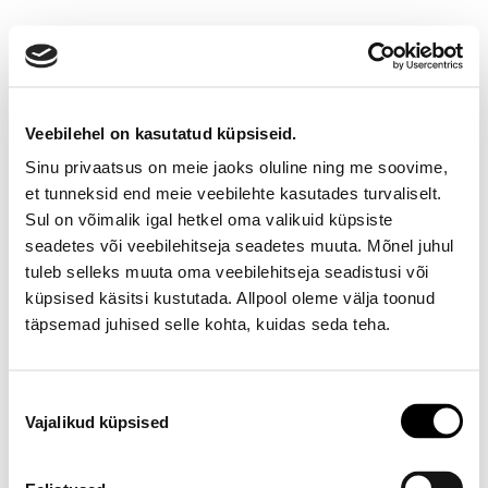
Veebilehel on kasutatud küpsiseid.
Sinu privaatsus on meie jaoks oluline ning me soovime,
et tunneksid end meie veebilehte kasutades turvaliselt.
Sul on võimalik igal hetkel oma valikuid küpsiste
seadetes või veebilehitseja seadetes muuta. Mõnel juhul
Ootamatu viga!
tuleb selleks muuta oma veebilehitseja seadistusi või
küpsised käsitsi kustutada. Allpool oleme välja toonud
Proovi varsti uuesti
täpsemad juhised selle kohta, kuidas seda teha.
E-poe klienditeenindus
Nõusoleku
Vajalikud küpsised
valik
Telefon E-R 9-17 6673334