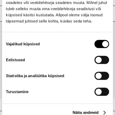
seadetes või veebilehitseja seadetes muuta. Mõnel juhul
ALCOHOL DENAT., PARFUM (FRAGRANCE), AQUA
tuleb selleks muuta oma veebilehitseja seadistusi või
(WATER/EAU), TETRAMETHYL
Lisainfo
küpsised käsitsi kustutada. Allpool oleme välja toonud
ACETYLOCTAHYDRONAPHTHALENES, BENZYL
täpsemad juhised selle kohta, kuidas seda teha.
SALICYLATE, CITRUS AURANTIUM BERGAMIA
Kaubamärk
RABANNE
(BERGAMOT) PEEL OIL, LINALYL ACETATE, BUTYL
Laokood
H0206034
METHOXYDIBENZOYLMETHANE, LIMONENE, JUNIPERUS
Viimati vaadatud tooted
Ribakood
3349668664733
Nõusoleku
VIRGINIANA OIL, LINALOOL, VANILLIN, PINENE,
LAVANDULA OIL/ EXTRACT, COUMARIN, MYROXYLON
Vajalikud küpsised
valik
PEREIRAE OIL/EXTRACT, BENZYL BENZOATE, ROSE
KETONES, CINNAMOMUM ZEYLANICUM BARK OIL,
CINNAMAL, BENZYL CINNAMATE, BETA-
Eelistused
CARYOPHYLLENE, TERPINEOL, GERANYL ACETATE,
RABANNE
CAMPHOR, CITRAL, TERPINOLENE, ALPHA-TERPINENE,
Invictus Elixir Parfum 100ml
GERANIOL, BENZYL ALCOHOL.
Statistika ja analüütika küpsised
172,95 €
Turustamine
Näita andmeid