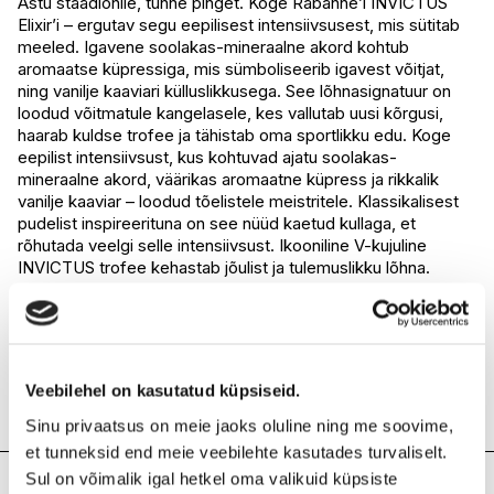
Astu staadionile, tunne pinget. Koge Rabanne’i INVICTUS
Elixir’i – ergutav segu eepilisest intensiivsusest, mis sütitab
I.L.U. Rocca
Saadaval
meeled. Igavene soolakas-mineraalne akord kohtub
I.L.U. Lõunakeskus
Saadaval
aromaatse küpressiga, mis sümboliseerib igavest võitjat,
I.L.U. Pärnu
Ei ole saadaval
ning vanilje kaaviari külluslikkusega. See lõhnasignatuur on
loodud võitmatule kangelasele, kes vallutab uusi kõrgusi,
haarab kuldse trofee ja tähistab oma sportlikku edu. Koge
eepilist intensiivsust, kus kohtuvad ajatu soolakas-
mineraalne akord, väärikas aromaatne küpress ja rikkalik
vanilje kaaviar – loodud tõelistele meistritele. Klassikalisest
pudelist inspireerituna on see nüüd kaetud kullaga, et
rõhutada veelgi selle intensiivsust. Ikooniline V-kujuline
INVICTUS trofee kehastab jõulist ja tulemuslikku lõhna.
Austades moemaja legendaarseid metallilisi koode, särab
võidukarikas eufoorilises kuldses läikes, mis sulandub
sügavaks mustaks. See on meisterlik käsitööteos, mis
sümboliseerib selle kangelasliku lõhna jõudu mehele, kes ei
peatu millegi ees, et tõsta kuldne trofee ja kindlustada võit.
Veebilehel on kasutatud küpsiseid.
Kasutamine: pihusta pulsipunktidele 15–20 cm kauguselt.
Sinu privaatsus on meie jaoks oluline ning me soovime,
et tunneksid end meie veebilehte kasutades turvaliselt.
Sul on võimalik igal hetkel oma valikuid küpsiste
Koostis