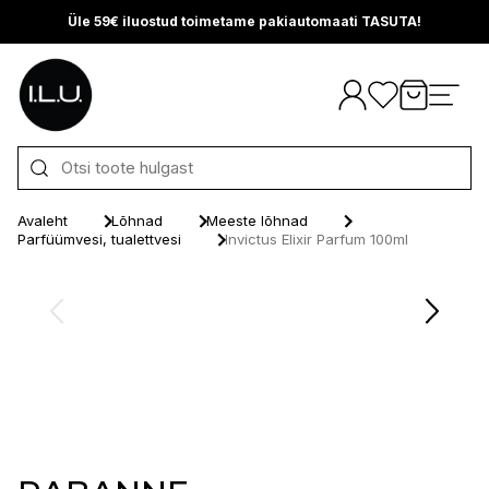
Üle 59€ iluostud toimetame pakiautomaati TASUTA!
Otse sisu juurde
Avaleht
Lõhnad
Meeste lõhnad
Parfüümvesi, tualettvesi
Invictus Elixir Parfum 100ml