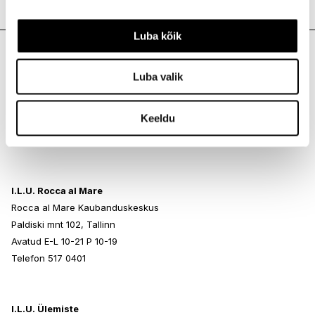
Meie poed
Luba kõik
I.L.U. Kristiine
Luba valik
Kristiine Kaubanduskeskus
Endla 45, Tallinn
Keeldu
Avatud E-L 10-21 P 10-19
Telefon 517 1040
I.L.U. Rocca al Mare
Rocca al Mare Kaubanduskeskus
Paldiski mnt 102, Tallinn
Avatud E-L 10-21 P 10-19
Telefon 517 0401
I.L.U. Ülemiste