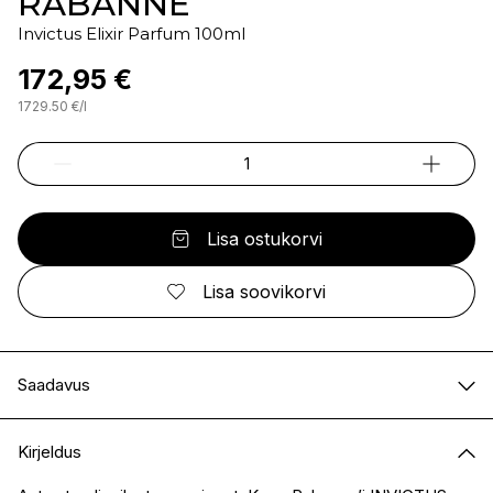
RABANNE
Invictus Elixir Parfum 100ml
172,95 €
1729.50
€
/
l
Lisa ostukorvi
Lisa soovikorvi
Saadavus
E-pood
Saadaval
Kirjeldus
I.L.U. Kristiine
Saadaval
I.L.U. Ülemiste
Saadaval