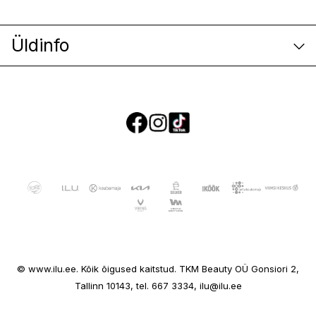
Üldinfo
E-poe klienditeenindus
© www.ilu.ee. Kõik õigused kaitstud. TKM Beauty OÜ Gonsiori 2,
Ettevõttest
Tallinn 10143, tel. 667 3334, ilu@ilu.ee