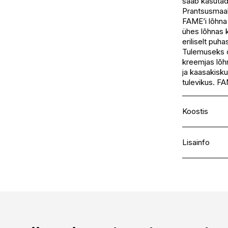
saab kasutada
Prantsusmaal
FAME’i lõhna
ühes lõhnas 
eriliselt puha
Tulemuseks o
kreemjas lõh
ja kaasakisku
tulevikus. FA
Koostis
ALCOHOL D
PARFUM (F
Lisainfo
AQUA (WAT
HYDROXYCI
Kaubamärk
LINALOOL
Laokood
BENZYL SAL
Ribakood
BUTYL MET
LIMONENE
COUMARIN
CITRONELL