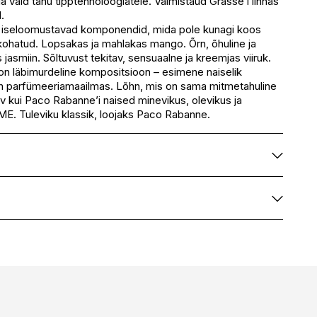
 vaid tänu tipptehnoloogiatele. Valmistaud Grasse’i linnas
.
 iseloomustavad komponendid, mida pole kunagi koos
kohatud. Lopsakas ja mahlakas mango. Õrn, õhuline ja
s jasmiin. Sõltuvust tekitav, sensuaalne ja kreemjas viiruk.
n läbimurdeline kompositsioon – esimene naiselik
n parfümeeriamaailmas. Lõhn, mis on sama mitmetahuline
v kui Paco Rabanne’i naised minevikus, olevikus ja
ME. Tuleviku klassik, loojaks Paco Rabanne.
ENAT.
RAGRANCE)
ER)
TRONELLAL
RABANNE
H0190523
ICYLATE
3349668594429
HOXYDIBENZOYLMETHANE
OL