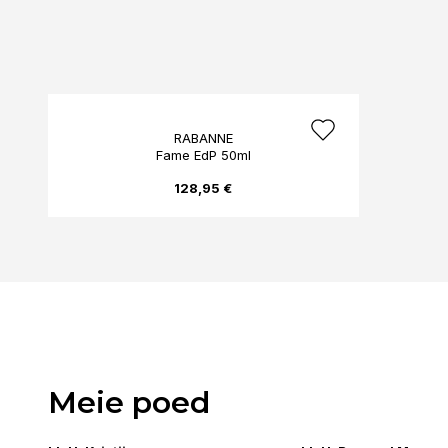
RABANNE
Fame EdP 50ml
128,95 €
Meie poed