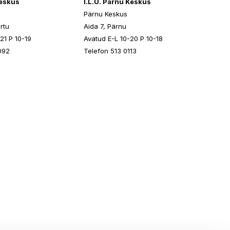
keskus
I.L.U. Pärnu Keskus
Pärnu Keskus
rtu
Aida 7, Pärnu
21 P 10-19
Avatud E-L 10-20 P 10-18
092
Telefon 513 0113