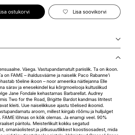
ELIZABETH ARDEN
FRESMY
GOLDWELL
CA
EMBRYOLISSE
FUSSKUNDIG
GRACE COLE
Lisa ostukorvi
Lisa soovikorvi
ENVIE
GRAHAM HILL
S
ERBORIAN
GROOM ROOM
ESCADA
GUCCI
BBANA
ESTEÉ LAUDER
GUESS
AN
EVITA PERONI
S
EYLURE
KA
Saadaval
E
Saadaval
Saadaval
nsuaalne. Väega. Vastupandamatult pariislik. Ta on ikoon.
SSENZ
Ta on FAME – ihaldusväärne ja naiselik Paco Rabanne’i
Saadaval
hastab tõeline ikoon – noor ameerika näitlejanna Elle
eskus
Saadaval
ma särav ja enesekindel kui kõrgmoelooja kultuslikud
Saadaval
ge Jane Fondale kehastamas Barbarellat. Audrey
lmis Two for the Road, Brigitte Bardot kandmas litritest
avat kleiti. Uue naiselikkuse ajastu tõelised ikoonid.
stupandamatu aroom, millest kiirgab rõõmu ja hulljulget
. FAME lõhnas on kõik olemas. Ja enamgi veel. 90%
raalset päritolu. Meisterlikult kokku segatud
test, omanäolistest ja jätkusuutlikkest koostisosadest, mida