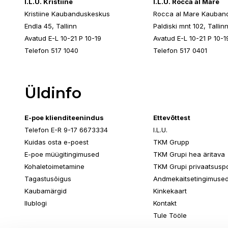
I.L.U. Kristiine
I.L.U. Rocca al Mare
Kristiine Kaubanduskeskus
Rocca al Mare Kauban
Endla 45, Tallinn
Paldiski mnt 102, Tallin
Avatud E-L 10-21 P 10-19
Avatud E-L 10-21 P 10-1
Telefon 517 1040
Telefon 517 0401
Üldinfo
E-poe klienditeenindus
Ettevõttest
Telefon E-R 9-17 6673334
I.L.U.
Kuidas osta e-poest
TKM Grupp
E-poe müügitingimused
TKM Grupi hea äritava
Kohaletoimetamine
TKM Grupi privaatsuspol
Tagastusõigus
Andmekaitsetingimuse
Kaubamärgid
Kinkekaart
Ilublogi
Kontakt
Tule Tööle