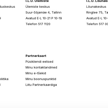
I.L.U. Ülemiste
I.L.U. Lõuna
duskeskus
Ülemiste keskus
Lõunakeskus
n
Suur-Sõjamäe 4, Tallinn
Ringtee 75, Ta
9
Avatud E-L 10-21 P 10-19
Avatud E-L 10-
Telefon 517 1120
Telefon 517 0
Partnerkaart
Püsikliendi eelised
Minu kontaktandmed
Minu e-tšekid
iitika
Minu boonuspunktid
d
Liitu Partnerkaardiga