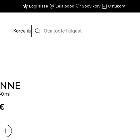
Logi sisse
Leia pood
Soovikorv
Ostukorv
Korea ilu
Y
Z
VAATA KÕIKI
E
F
G
NNE
50ml
CE
ECOSH
FACE FACTS
GATINEAU
 €
ECOTOOLS
FACED
GERMAINE DE CAPUC
EDWIN JAGGER
FILORGA
GIGI
EISENBERG
FIORENTINO
GIVENCHY
ELEMIS
FLAWLESS
GLAIRY BRAND
ELEVEN
FLER
GLAMLAC
ELIE SAAB
FOUR REASONS
GODDESS