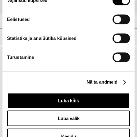
Vajalikud küpsised
valik
Eelistused
Meie poed
Statistika ja analüütika küpsised
Turustamine
I.L.U. Kristiine
Kristiine Kaubanduskeskus
Endla 45, Tallinn
Näita andmeid
Avatud E-L 10-21 P 10-19
Telefon 517 1040
Luba kõik
I.L.U. Rocca al Mare
Luba valik
Rocca al Mare Kaubanduskeskus
Paldiski mnt 102, Tallinn
Keeldu