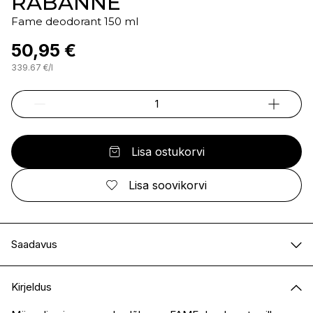
RABANNE
Fame deodorant 150 ml
50,95 €
339.67
€
/
l
Lisa ostukorvi
Lisa soovikorvi
Saadavus
E-pood
Saadaval
Kirjeldus
I.L.U. Kristiine
Saadaval
I.L.U. Ülemiste
Saadaval