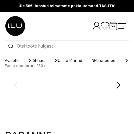
Üle 59€ iluostud toimetame pakiautomaati TASUTA!
Otse sisu juurde
Avaleht
Lõhnad
Naiste lõhnad
Kehatooted
Fame deodorant 150 ml