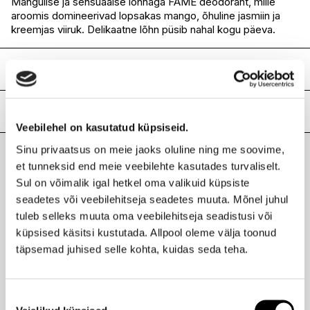
Mängulise ja sensuaalse lõhnaga FAME deodorant, mille
aroomis domineerivad lopsakas mango, õhuline jasmiin ja
I.L.U. Rocca
Saadaval
kreemjas viiruk. Delikaatne lõhn püsib nahal kogu päeva.
I.L.U. Lõunakeskus
Saadaval
I.L.U. Pärnu
Ei ole saadaval
Koostis
ALCOHOL DENAT.
AQUA (WATER)
Lisainfo
PARFUM (FRAGRANCE)
Veebilehel on kasutatud küpsiseid.
GLYCERYL CAPRATE
Kaubamärk
RABANNE
Sinu privaatsus on meie jaoks oluline ning me soovime,
ETHYLHEXYLGLYCERIN
Laokood
H0190552
LINALOOL
et tunneksid end meie veebilehte kasutades turvaliselt.
Viimati vaadatud tooted
Ribakood
3349668595174
HYDROXYCITRONELLAL
Sul on võimalik igal hetkel oma valikuid küpsiste
BUTYL METHOXYDIBENZOYLMETHANE
seadetes või veebilehitseja seadetes muuta. Mõnel juhul
BENZYL SALICYLATE
tuleb selleks muuta oma veebilehitseja seadistusi või
LIMONENE
küpsised käsitsi kustutada. Allpool oleme välja toonud
COUMARIN
CITRONELLOL
täpsemad juhised selle kohta, kuidas seda teha.
RABANNE
GERANIOL
Fame deodorant 150 ml
ALPHA-ISOMETHYL IONONE
50,95 €
CINNAMYL ALCOHOL
Nõusoleku
FARNESOL