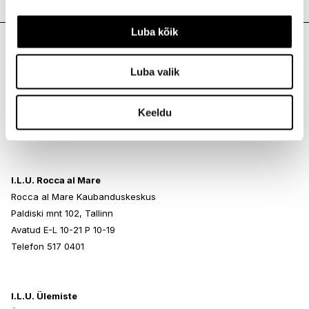
Meie poed
Luba kõik
I.L.U. Kristiine
Luba valik
Kristiine Kaubanduskeskus
Endla 45, Tallinn
Keeldu
Avatud E-L 10-21 P 10-19
Telefon 517 1040
I.L.U. Rocca al Mare
Rocca al Mare Kaubanduskeskus
Paldiski mnt 102, Tallinn
Avatud E-L 10-21 P 10-19
Telefon 517 0401
I.L.U. Ülemiste