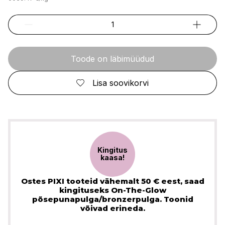
Toode on läbimüüdud
Lisa soovikorvi
Kingitus
kaasa!
Ostes PIXI tooteid vähemalt 50 € eest, saad
kingituseks On-The-Glow
põsepunapulga/bronzerpulga. Toonid
võivad erineda.