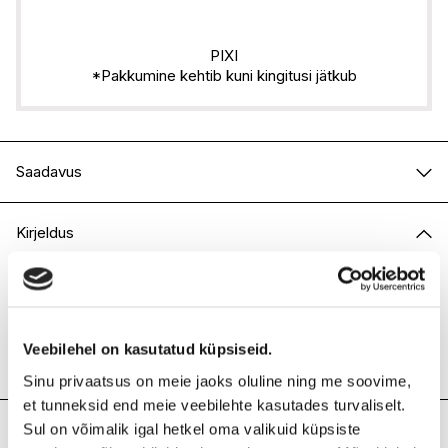
PIXI
*Pakkumine kehtib kuni kingitusi jätkub
Saadavus
E-pood
Ei ole saadaval
Kirjeldus
I.L.U. Kristiine
Ei ole saadaval
I.L.U. Ülemiste
Ei ole saadaval
Kergesti hajutatav peitepulk, mille unikaalne otsik jäljendab
sõrmejälje puudutust ja peidab ideaalselt kõik naha
I.L.U. Rocca
Ei ole saadaval
ebatäiused, andes särava ja naturaalse lõpptulemuse.
I.L.U. Lõunakeskus
Ei ole saadaval
Kasutamine: Kasuta toodet tumedate silmaaluste, punetuse
Veebilehel on kasutatud küpsiseid.
I.L.U. Pärnu
Ei ole saadaval
ja ebatäiuste varjamiseks, kergema katvuse saavutamiseks
sega toodet päevakreemiga.
Sinu privaatsus on meie jaoks oluline ning me soovime,
et tunneksid end meie veebilehte kasutades turvaliselt.
Koostis
Sul on võimalik igal hetkel oma valikuid küpsiste