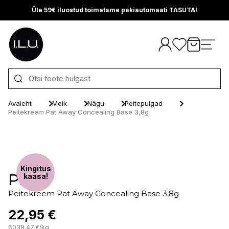
Üle 59€ iluostud toimetame pakiautomaati TASUTA!
Otse sisu juurde
Avaleht
Meik
Nägu
Peitepulgad
Peitekreem Pat Away Concealing Base 3,8g
Kingitus
PIXI
kaasa!
Peitekreem Pat Away Concealing Base 3,8g
22,95 €
6039.47
€
/
kg