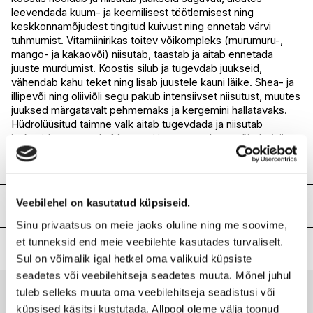
I.L.U. Pärnu
Ei ole saadaval
leevendada kuum- ja keemilisest töötlemisest ning
keskkonnamõjudest tingitud kuivust ning ennetab värvi
tuhmumist. Vitamiinirikas toitev võikompleks (murumuru-,
mango- ja kakaovõi) niisutab, taastab ja aitab ennetada
juuste murdumist. Koostis silub ja tugevdab juukseid,
vähendab kahu teket ning lisab juustele kauni läike. Shea- ja
illipevõi ning oliiviõli segu pakub intensiivset niisutust, muutes
juuksed märgatavalt pehmemaks ja kergemini hallatavaks.
Hüdrolüüsitud taimne valk aitab tugevdada ja niisutab
juukseid seestpoolt. Masseeri juustesse, lase mõjuda (nii
kaua kui soovid) ja loputa. Sobib igapäevaseks kasutamiseks
või mitu korda nädalas sügavniisutava hooldusena.
Veebilehel on kasutatud küpsiseid.
Koostis
Sinu privaatsus on meie jaoks oluline ning me soovime,
Aqua/Water/Eau, Cetearyl Alcohol, Behentrimonium Chloride,
et tunneksid end meie veebilehte kasutades turvaliselt.
Amodimethicone, Cetyl Alcohol, Hydrogenated Ethylhexyl
Lisainfo
Sul on võimalik igal hetkel oma valikuid küpsiste
Olivate, Cetyl Esters, Dimethicone, Isododecane,
Propanediol, Phenoxyethanol, Isopropyl Alcohol, Stearamine
seadetes või veebilehitseja seadetes muuta. Mõnel juhul
Kaubamärk
ORIBE
Oxide, Guar Hydroxypropyltrimonium Chloride, Ceteareth-
tuleb selleks muuta oma veebilehitseja seadistusi või
Laokood
H0205229
20, Ethylhexylglycerin, Parfum/Fragrance, Hydrogenated
küpsised käsitsi kustutada. Allpool oleme välja toonud