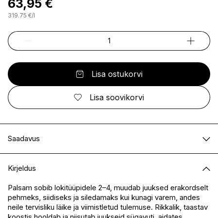
63,95 €
319.75
€
/
l
Lisa ostukorvi
Lisa soovikorvi
Saadavus
E-pood
Saadaval
Kirjeldus
I.L.U. Kristiine
Ei ole saadaval
I.L.U. Ülemiste
Saadaval
Palsam sobib lokitüüpidele 2–4, muudab juuksed erakordselt
pehmeks, siidiseks ja siledamaks kui kunagi varem, andes
I.L.U. Rocca
Saadaval
neile tervisliku läike ja viimistletud tulemuse. Rikkalik, taastav
I.L.U. Lõunakeskus
Ei ole saadaval
koostis hooldab ja niisutab juukseid sügavuti, aidates