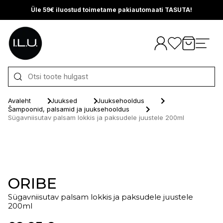
Üle 59€ iluostud toimetame pakiautomaati TASUTA!
Otse sisu juurde
Avaleht
Juuksed
Juuksehooldus
Šampoonid, palsamid ja juuksehooldus
Sügavniisutav palsam lokkis ja paksudele juustele 200ml
ORIBE
Sügavniisutav palsam lokkis ja paksudele juustele
200ml