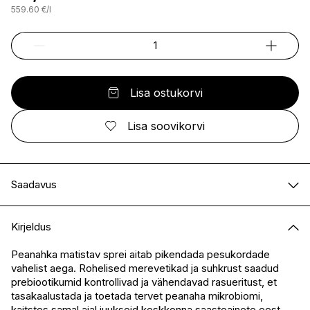
559.60
€
/
l
Lisa ostukorvi
Lisa soovikorvi
Saadavus
E-pood
Saadaval
Kirjeldus
I.L.U. Kristiine
Ei ole saadaval
I.L.U. Ülemiste
Saadaval
Peanahka matistav sprei aitab pikendada pesukordade
vahelist aega. Rohelised merevetikad ja suhkrust saadud
I.L.U. Rocca
Saadaval
prebiootikumid kontrollivad ja vähendavad rasueritust, et
I.L.U. Lõunakeskus
Ei ole saadaval
tasakaalustada ja toetada tervet peanaha mikrobiomi,
I.L.U. Pärnu
Ei ole saadaval
kaitstes samal ajal juukseid keskkonna saasteainete eest.