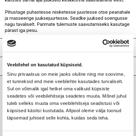
Pihustage puhastesse niisketesse juustesse otse peanahale
ja masseerige juuksejuurtesse. Seadke juuksed soengusse
nagu tavaliselt. Parimate tulemuste saavutamiseks kasutage
pärast iga pesu.
Koostis
AQUA/WATER/EAU, PROPANEDIOL, GLYCERIN, SHEA
Veebilehel on kasutatud küpsiseid.
BUTTER GLYCERETH-8 ESTERS. POLYGLYCERYL-4
Lisainfo
CAPRATE. POLYGLYCERYL-6 CAPRYLATE,
Sinu privaatsus on meie jaoks oluline ning me soovime,
PHENOXYTHANOL, PO- TASSIUM SORBATE, PANTHENOL,
Kaubamärk
ORIBE
et tunneksid end meie veebilehte kasutades turvaliselt.
CAPRYLYL GLYCOL, CHLORPHENESIN, POLYGLYCERYL-6
Laokood
H0193755
Sul on võimalik igal hetkel oma valikuid küpsiste
LAURATE, NEOPENTYL GLYCOL DIHEPTANOATE,
Viimati vaadatud tooted
Ribakood
0840035220024
XANTHAN GUM, LAURYL GLUCOSIDE, MYRIS- TYL
seadetes või veebilehitseja seadetes muuta. Mõnel juhul
GLUCOSIDE, SODIUM PHYTATE, C15-19 ALKANE,
tuleb selleks muuta oma veebilehitseja seadistusi või
EPILOBIUM FLEISCHERI EXTRACT, QUA- TERNIUM-95,
küpsised käsitsi kustutada. Allpool oleme välja toonud
SARCOSINE, CINNAMIDOPROPYLTRIMONIUM CHLORIDE,
täpsemad juhised selle kohta, kuidas seda teha.
ORYZA SATIVA (RICE) BRAN EXTRACI, ALPHA-GLUCAN
OLIGOSACCHARIDE, MANNITOL, DIPROPYLENE GLYCOL,
ORIBE
CA- LENDULA OFFICINALIS FLOWER EXTRACT, MENTHA
Rasueritust reguleeriv hooldussprei 125ml