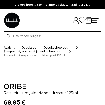
Üle 59€ iluostud toimetame pakiautomaati TASUTA!
Otse sisu juurde
Avaleht
Juuksed
Juuksehooldus
Šampoonid, palsamid ja juuksehooldus
Rasueritust reguleeriv hooldussprei 125ml
ORIBE
Rasueritust reguleeriv hooldussprei 125ml
69,95 €