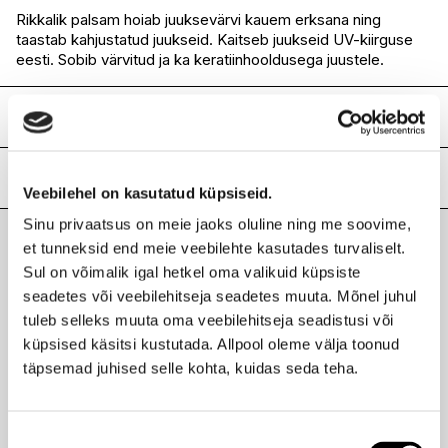
I.L.U. Ülemiste
Saadaval
Rikkalik palsam hoiab juuksevärvi kauem erksana ning
taastab kahjustatud juukseid. Kaitseb juukseid UV-kiirguse
I.L.U. Rocca
Saadaval
eesti. Sobib värvitud ja ka keratiinhooldusega juustele.
I.L.U. Lõunakeskus
Ei ole saadaval
I.L.U. Pärnu
Ei ole saadaval
Koostis
AQUA/WATER/EAU, CETEARYL ALCOHOL, CETYL
ALCOHOL, ISODODECANE, STEARYL ALCOHOL,
Lisainfo
Veebilehel on kasutatud küpsiseid.
STEARAMIDOPROPYL DIMETHYLAMINE,
PARFUM/FRAGRANCE, CAPRYLYL GLYCOL,
Kaubamärk
ORIBE
Sinu privaatsus on meie jaoks oluline ning me soovime,
PHENOXYETHANOL, C11-13 ISOPARAFFIN,
Laokood
H0180088
et tunneksid end meie veebilehte kasutades turvaliselt.
BEHENTRIMONIUM METHOSULFATE, GLYCERIN,
Viimati vaadatud tooted
Sul on võimalik igal hetkel oma valikuid küpsiste
Ribakood
0811913018279
HELIANTHUS ANNUUS (SUNFLOWER) SEED OIL, CETYL
ESTERS, DIMETHICONOL, ISOHEXADECANE,
seadetes või veebilehitseja seadetes muuta. Mõnel juhul
DIMETHICONE, CETRIMONIUM CHLORIDE,
tuleb selleks muuta oma veebilehitseja seadistusi või
CHLORPHENESIN, HYDROXYETHYLCELLULOSE,
küpsised käsitsi kustutada. Allpool oleme välja toonud
DIPROPYLENE GLYCOL, POLYSILICONE-19,
täpsemad juhised selle kohta, kuidas seda teha.
BENZOPHENONE-4, SORBIC ACID, PANTHENOL,
ORIBE
PHYTANTRIOL, DISODIUM EDTA, BUTYLENE GLYCOL,
Palsam värvitud juustele 200ml
OCTYLDODECANOL, CINNAMIDOPROPYLTRIMONIUM
59,95 €
CHLORIDE, PRUNUS AMYGDALUS DULCIS (SWEET
Nõusoleku