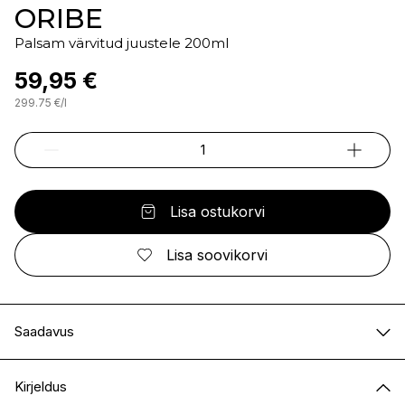
ORIBE
Palsam värvitud juustele 200ml
59,95 €
299.75
€
/
l
Lisa ostukorvi
Lisa soovikorvi
Saadavus
E-pood
Saadaval
Kirjeldus
I.L.U. Kristiine
Ei ole saadaval