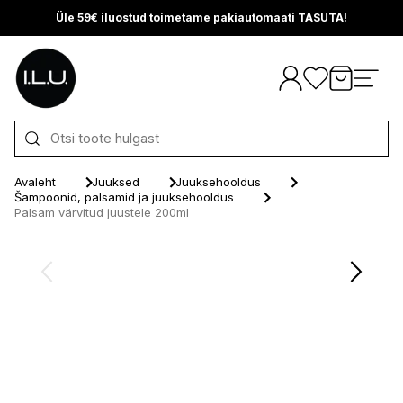
Üle 59€ iluostud toimetame pakiautomaati TASUTA!
Otse sisu juurde
Avaleht
Juuksed
Juuksehooldus
Šampoonid, palsamid ja juuksehooldus
Palsam värvitud juustele 200ml