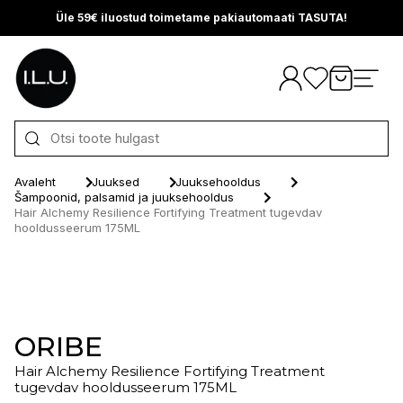
Üle 59€ iluostud toimetame pakiautomaati TASUTA!
Otse sisu juurde
Avaleht
Juuksed
Juuksehooldus
Šampoonid, palsamid ja juuksehooldus
Hair Alchemy Resilience Fortifying Treatment tugevdav
hooldusseerum 175ML
ORIBE
Hair Alchemy Resilience Fortifying Treatment
tugevdav hooldusseerum 175ML