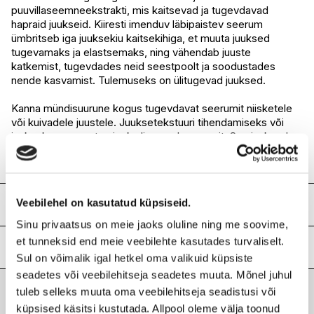
I.L.U. Lõunakeskus
Ei ole saadaval
puuvillaseemneekstrakti, mis kaitsevad ja tugevdavad
I.L.U. Pärnu
Ei ole saadaval
hapraid juukseid. Kiiresti imenduv läbipaistev seerum
ümbritseb iga juuksekiu kaitsekihiga, et muuta juuksed
tugevamaks ja elastsemaks, ning vähendab juuste
katkemist, tugevdades neid seestpoolt ja soodustades
nende kasvamist. Tulemuseks on ülitugevad juuksed.
Kanna mündisuurune kogus tugevdavat seerumit niisketele
või kuivadele juustele. Juuksetekstuuri tihendamiseks või
juuksekasvu ergutamiseks lisa veel seerumit. Sea juuksed
soengusse nagu tavaliselt. Võib kasutada ka öise
hooldusena.
Veebilehel on kasutatud küpsiseid.
Koostis
Sinu privaatsus on meie jaoks oluline ning me soovime,
AQUA/WATER/EAU, SODIUM COCOYL ISETHIONATE,
et tunneksid end meie veebilehte kasutades turvaliselt.
SODIUM LAUROYL METHYL ISETHIONATE,
Lisainfo
Sul on võimalik igal hetkel oma valikuid küpsiste
CAPRYLYL/CAPRYL GLUCOSIDE, SODIUM C14-16 OLEFIN
SULFONATE, SODIUM COCOYL GLYCINATE,
seadetes või veebilehitseja seadetes muuta. Mõnel juhul
Kaubamärk
ORIBE
PARFUM/FRAGRANCE, DISODIUM
tuleb selleks muuta oma veebilehitseja seadistusi või
Laokood
H0187902
COCOAMPHODIPROPIONATE, LAURAMIDOPROPYL
küpsised käsitsi kustutada. Allpool oleme välja toonud