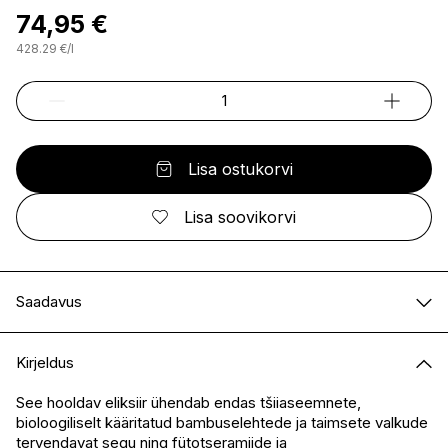
74,95 €
428.29
€
/
l
Lisa ostukorvi
Lisa soovikorvi
Saadavus
E-pood
Saadaval
Kirjeldus
I.L.U. Kristiine
Ei ole saadaval
I.L.U. Ülemiste
Saadaval
See hooldav eliksiir ühendab endas tšiiaseemnete,
bioloogiliselt kääritatud bambuselehtede ja taimsete valkude
I.L.U. Rocca
Saadaval
tervendavat segu ning fütotseramiide ja