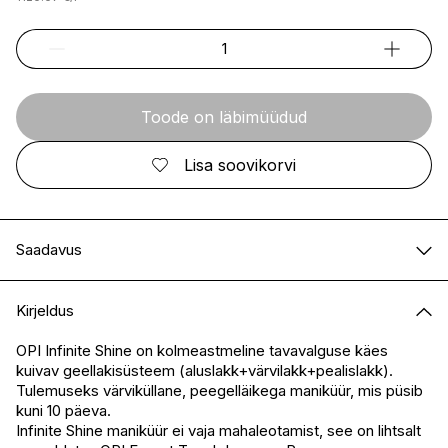
Toode on läbimüüdud
Lisa soovikorvi
Saadavus
E-pood
Ei ole saadaval
Kirjeldus
I.L.U. Kristiine
Ei ole saadaval
I.L.U. Ülemiste
Ei ole saadaval
OPI Infinite Shine on kolmeastmeline tavavalguse käes
kuivav geellakisüsteem (aluslakk+värvilakk+pealislakk).
I.L.U. Rocca
Ei ole saadaval
Tulemuseks värviküllane, peegelläikega maniküür, mis püsib
I.L.U. Lõunakeskus
Ei ole saadaval
kuni 10 päeva.
I.L.U. Pärnu
Ei ole saadaval
Infinite Shine maniküür ei vaja mahaleotamist, see on lihtsalt