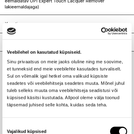
eemaldatav OPI Expert Touch Lacquer Remover
lakieemaldajaga)
Koostis
Ethyl Acetate, Butyl Acetate, Nitrocellulose, Acetyl Tributyl
Citrate, Adipic Acid/Neopentyl Glycol/Trimellitic Anhydride
Lisainfo
Copolymer, Isopropyl Alcohol, Synthetic Fluorphlogopite,
Veebilehel on kasutatud küpsiseid.
Stearalkonium Bentonite, Styrene/Acrylates Copolymer,
Kaubamärk
OPI
Benzophenone-1, Silica, Mica, Diacetone Alcohol, Di-HEMA
Sinu privaatsus on meie jaoks oluline ning me soovime,
Laokood
H0183307
Trimethylhexyl Dicarbamate, Trimethylpentanediyl
Viimati vaadatud tooted
et tunneksid end meie veebilehte kasutades turvaliselt.
Ribakood
3616301032175
Dibenzoate, Phosphoric Acid, Tin Oxide, Titanium Dioxide
Sul on võimalik igal hetkel oma valikuid küpsiste
(CI 77891), Iron Oxides (CI 77491), Yellow 5 (CI 19140),
seadetes või veebilehitseja seadetes muuta. Mõnel juhul
Ferric Ammonium Ferrocyanide (CI 77510), Black 2 [nano]
(CI 77266).
tuleb selleks muuta oma veebilehitseja seadistusi või
küpsised käsitsi kustutada. Allpool oleme välja toonud
OPI
täpsemad juhised selle kohta, kuidas seda teha.
Infinite Shine küünelakk 15ml
16,90 €
Nõusoleku
Vajalikud küpsised
valik