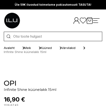
Üle 59€ iluostud toimetame pakiautomaati TASUTA!
Otse sisu juurde
Avaleht
Meik
Küüned
Värvilakid
Infinite Shine küünelakk 15ml
OPI
Infinite Shine küünelakk 15ml
16,90 €
1126.67
€
/
l