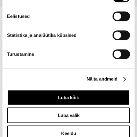
Eelistused
Meie poed
Statistika ja analüütika küpsised
Turustamine
I.L.U. Kristiine
Kristiine Kaubanduskeskus
Endla 45, Tallinn
Näita andmeid
Avatud E-L 10-21 P 10-19
Telefon 517 1040
Luba kõik
I.L.U. Rocca al Mare
Luba valik
Rocca al Mare Kaubanduskeskus
Paldiski mnt 102, Tallinn
Avatud E-L 10-21 P 10-19
Keeldu