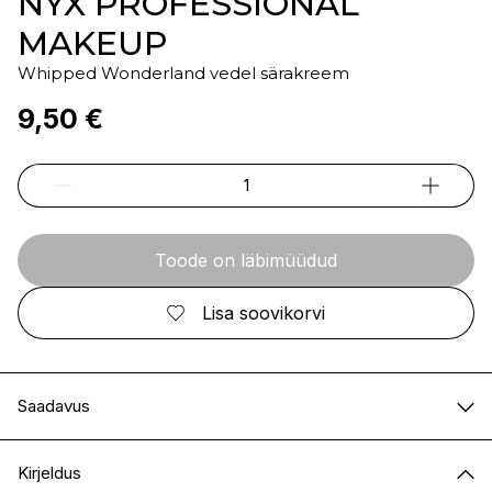
NYX PROFESSIONAL
MAKEUP
Whipped Wonderland vedel särakreem
9,50 €
Toode on läbimüüdud
Lisa soovikorvi
Saadavus
E-pood
Ei ole saadaval
Kirjeldus
I.L.U. Kristiine
Ei ole saadaval