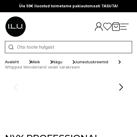
Üle 59€ iluostud toimetame pakiautomaati TASUTA!
Otse sisu juurde
Avaleht
Meik
Nägu
Jumestuskreemid
Whipped Wonderland vedel särakreem