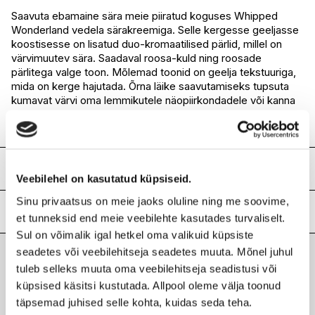
I.L.U. Ülemiste
Ei ole saadaval
Saavuta ebamaine sära meie piiratud koguses Whipped
Wonderland vedela särakreemiga. Selle kergesse geeljasse
I.L.U. Rocca
Ei ole saadaval
koostisesse on lisatud duo-kromaatilised pärlid, millel on
I.L.U. Lõunakeskus
Ei ole saadaval
värvimuutev sära. Saadaval roosa-kuld ning roosade
I.L.U. Pärnu
Ei ole saadaval
pärlitega valge toon. Mõlemad toonid on geelja tekstuuriga,
mida on kerge hajutada. Õrna läike saavutamiseks tupsuta
kumavat värvi oma lemmikutele näopiirkondadele või kanna
teiste särapuudrite peale nõretava sädeluse saavutamiseks.
Koostis
Veebilehel on kasutatud küpsiseid.
G2019576 INGREDIENTS / INGRÉDIENTS: Isododecane,
Sinu privaatsus on meie jaoks oluline ning me soovime,
Hydrogenated Polydecene, Silica Dimethyl Silylate [Nano] /
Lisainfo
et tunneksid end meie veebilehte kasutades turvaliselt.
Silica, Imethyl Silylate, Tin Oxide, Silica, Propylene
Sul on võimalik igal hetkel oma valikuid küpsiste
Carbonate, Synthetic Fluorphlogopite, Disteardimonium
Kaubamärk
NYX PROFESSIONAL MAKEUP
seadetes või veebilehitseja seadetes muuta. Mõnel juhul
Hectorite, Ethylene/Propylene/Styrene Copolymer,
Laokood
H0175819
Ethylhexylglycerin, Butylene/Ethylene/Styrene Copolymer,
tuleb selleks muuta oma veebilehitseja seadistusi või
Viimati vaadatud tooted
Ribakood
0800897179106
BHT, Phenoxyethanol. MAY CONTAIN / PEUT CONTENIR
küpsised käsitsi kustutada. Allpool oleme välja toonud
(+/-): Iron Oxides (CI 77491, CI 77492, CI 77499), Titanium
täpsemad juhised selle kohta, kuidas seda teha.
Dioxide (CI 77891), Mica. <6095>