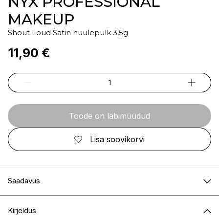
NYX PROFESSIONAL
MAKEUP
Shout Loud Satin huulepulk 3,5g
11,90 €
Toode on läbimüüdud
Lisa soovikorvi
Saadavus
E-pood
Ei ole saadaval
Kirjeldus
I.L.U. Kristiine
Ei ole saadaval