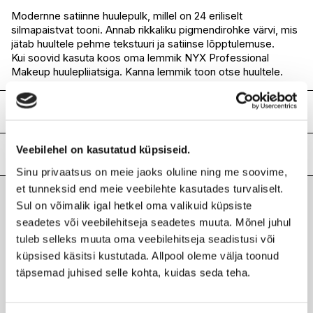
I.L.U. Ülemiste
Ei ole saadaval
Modernne satiinne huulepulk, millel on 24 eriliselt
silmapaistvat tooni. Annab rikkaliku pigmendirohke värvi, mis
I.L.U. Rocca
Ei ole saadaval
jätab huultele pehme tekstuuri ja satiinse lõpptulemuse.
I.L.U. Lõunakeskus
Ei ole saadaval
Kui soovid kasuta koos oma lemmik NYX Professional
I.L.U. Pärnu
Ei ole saadaval
Makeup huulepliiatsiga. Kanna lemmik toon otse huultele.
Koostis
G2033708 ingredients / ingrédients: lanolin oil, oleyl erucate,
Veebilehel on kasutatud küpsiseid.
hydrogenated castor oil dimer dilinoleate, acetylated lanolin,
Lisainfo
sesamum indicum seed oil / sesame seed oil, petrolatum,
Sinu privaatsus on meie jaoks oluline ning me soovime,
cera microcristallina / microcrystalline wax / cire
Kaubamärk
NYX PROFESSIONAL MAKEUP
et tunneksid end meie veebilehte kasutades turvaliselt.
microcristalline, cera alba / beeswax / cire dabeille, paraffin,
Laokood
H0185644
Sul on võimalik igal hetkel oma valikuid küpsiste
talc, hdi/trimethylol hexyllactone crosspolymer, synthetic
Viimati vaadatud tooted
Ribakood
seadetes või veebilehitseja seadetes muuta. Mõnel juhul
0800897198084
wax, alumina, mangifera indica seed butter / mango seed
butter, butyrospermum parkii butter / shea butter, tin oxide,
tuleb selleks muuta oma veebilehitseja seadistusi või
calcium aluminum borosilicate, calcium sodium borosilicate,
küpsised käsitsi kustutada. Allpool oleme välja toonud
silica, aluminum hydroxide, magnesium silicate,
täpsemad juhised selle kohta, kuidas seda teha.
hydrogenated palm glycerides citrate, citric acid,
pentaerythrityl tetraisostearate, synthetic fluorphlogopite,
NYX PROFESSIONAL MAKEUP
disteardimonium hectorite, polyhydroxystearic acid, vinyl
Shout Loud Satin huulepulk 3,5g