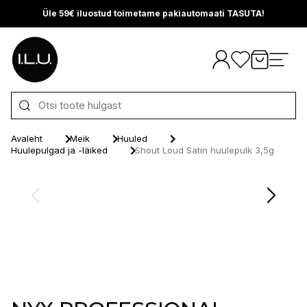
Üle 59€ iluostud toimetame pakiautomaati TASUTA!
Otse sisu juurde
Avaleht
Meik
Huuled
Huulepulgad ja -läiked
Shout Loud Satin huulepulk 3,5g