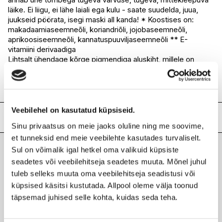
I.L.U. Pärnu
Ei ole saadaval
läike. Ei liigu, ei lähe laiali ega kulu - saate suudelda, juua,
juukseid pöörata, isegi maski all kanda! * Koostises on:
makadaamiaseemneõli, koriandriõli, jojobaseemneõli,
aprikoosiseemneõli, kannatuspuuviljaseemneõli ** E-
vitamiini derivaadiga
Lihtsalt ühendage kõrge pigmendiga aluskiht, millele on
lisatud huuli armastavaid õlisid *, ülipeegeldav ja
mittekleepuv pealiskiht ** kõige tugevam sära, mida olete
kunagi näinud!
Veebilehel on kasutatud küpsiseid.
Lisainfo
Sinu privaatsus on meie jaoks oluline ning me soovime,
et tunneksid end meie veebilehte kasutades turvaliselt.
Kaubamärk
NYX PROFESSIONAL MAKEUP
Sul on võimalik igal hetkel oma valikuid küpsiste
Laokood
H0183692
Viimati vaadatud tooted
seadetes või veebilehitseja seadetes muuta. Mõnel juhul
Ribakood
0800897207199
tuleb selleks muuta oma veebilehitseja seadistusi või
küpsised käsitsi kustutada. Allpool oleme välja toonud
täpsemad juhised selle kohta, kuidas seda teha.
NYX PROFESSIONAL MAKEUP