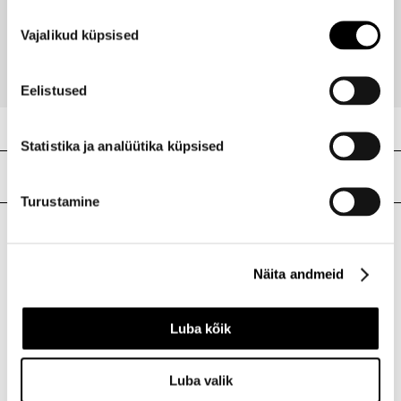
Shine Loud Pro Pigment huuleläige 20g
Nõusoleku
Vajalikud küpsised
valik
16,40 €
Eelistused
Statistika ja analüütika küpsised
Meie poed
Turustamine
I.L.U. Kristiine
Näita andmeid
Kristiine Kaubanduskeskus
Endla 45, Tallinn
Avatud E-L 10-21 P 10-19
Luba kõik
Telefon 517 1040
Luba valik