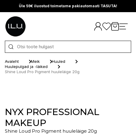
Üle 59€ iluostud toimetame pakiautomaati TASUTA!
Otse sisu juurde
Avaleht
Meik
Huuled
Huulepulgad ja -läiked
Shine Loud Pro Pigment huuleläige 20g
NYX PROFESSIONAL
MAKEUP
Shine Loud Pro Pigment huuleläige 20g