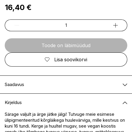
16,40 €
Toode on läbimüüdud
Lisa soovikorvi
Saadavus
E-pood
Ei ole saadaval
Kirjeldus
I.L.U. Kristiine
Ei ole saadaval
I.L.U. Ülemiste
Saadaval
Särage valjult ja ärge jätke jälgi! Tutvuge meie esimese
ülipigmenteeritud kõrgläikega huulevärviga, mille kestvus on
I.L.U. Rocca
Ei ole saadaval
kuni 16 tundi. Kerge ja huultel mugav, see vegan koostis
I.L.U. Lõunakeskus
Ei ole saadaval
annab ühe tõmbega tugeva värvuse, tugeva, mittekleepuva