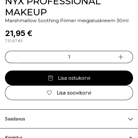
NYX PROFESSIONAL
MAKEUP
Marshmallow Soothing Primer meigialuskreem 30ml
21,95 €
731.67
€
/
l
Lisa ostukorvi
Lisa soovikorvi
Saadavus
E-pood
Saadaval
Kirjeldus