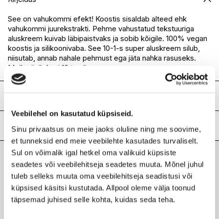
I.L.U. Kristiine
Saadaval
I.L.U. Ülemiste
Saadaval
See on vahukommi efekt! Koostis sisaldab alteed ehk
vahukommi juurekstrakti. Pehme vahustatud tekstuuriga
I.L.U. Rocca
Saadaval
aluskreem kuivab läbipaistvaks ja sobib kõigile. 100% vegan
I.L.U. Lõunakeskus
Saadaval
koostis ja silikoonivaba. See 10-1-s super aluskreem silub,
I.L.U. Pärnu
Saadaval
niisutab, annab nahale pehmust ega jäta nahka rasuseks.
Meik püsib kuni 16 tundi.
Koostis
Veebilehel on kasutatud küpsiseid.
aqua / water • butylene glycol • glycerin • butyrospermum
parkii butter / shea butter • decyl cocoate • polyglyceryl-3
Lisainfo
Sinu privaatsus on meie jaoks oluline ning me soovime,
methylglucose distearate • caprylyl methicone • dicaprylyl
et tunneksid end meie veebilehte kasutades turvaliselt.
carbonate • di-c12-13 alkyl malate • 1,2-hexanediol •
Kaubamärk
NYX PROFESSIONAL MAKEUP
Sul on võimalik igal hetkel oma valikuid küpsiste
polymethylsilsesquioxane • althaea officinalis root extract •
Laokood
H0183685
chlorella vulgaris extract • stearic acid • potassium cetyl
seadetes või veebilehitseja seadetes muuta. Mõnel juhul
Viimati vaadatud tooted
Ribakood
0800897005078
phosphate • sorbitan sesquioleate • carbomer • glucose •
tuleb selleks muuta oma veebilehitseja seadistusi või
fructooligosaccharides • fructose • glyceryl caprylate •
küpsised käsitsi kustutada. Allpool oleme välja toonud
triethoxycaprylylsilane • sodium polyacrylate • sodium
täpsemad juhised selle kohta, kuidas seda teha.
polyacrylate starch • palmitic acid • tromethamine •
aluminum hydroxide • citric acid • trisodium ethylenediamine