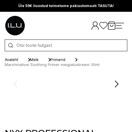
Üle 59€ iluostud toimetame pakiautomaati TASUTA!
Otse sisu juurde
Avaleht
Meik
Primerid
Marshmallow Soothing Primer meigialuskreem 30ml