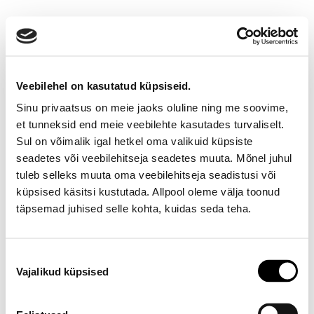
Veebilehel on kasutatud küpsiseid.
Sinu privaatsus on meie jaoks oluline ning me soovime,
et tunneksid end meie veebilehte kasutades turvaliselt.
Sul on võimalik igal hetkel oma valikuid küpsiste
seadetes või veebilehitseja seadetes muuta. Mõnel juhul
Ootamatu viga!
tuleb selleks muuta oma veebilehitseja seadistusi või
küpsised käsitsi kustutada. Allpool oleme välja toonud
Proovi varsti uuesti
täpsemad juhised selle kohta, kuidas seda teha.
E-poe klienditeenindus
Nõusoleku
Vajalikud küpsised
valik
Telefon E-R 9-17 6673334