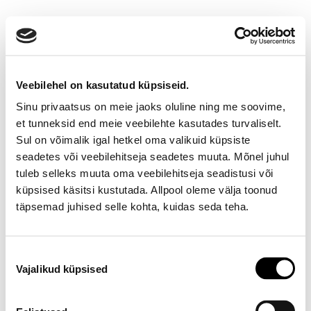
Veebilehel on kasutatud küpsiseid.
Sinu privaatsus on meie jaoks oluline ning me soovime,
et tunneksid end meie veebilehte kasutades turvaliselt.
Sul on võimalik igal hetkel oma valikuid küpsiste
seadetes või veebilehitseja seadetes muuta. Mõnel juhul
Ootamatu viga!
tuleb selleks muuta oma veebilehitseja seadistusi või
küpsised käsitsi kustutada. Allpool oleme välja toonud
Proovi varsti uuesti
täpsemad juhised selle kohta, kuidas seda teha.
E-poe klienditeenindus
Nõusoleku
Vajalikud küpsised
valik
Telefon E-R 9-17 6673334