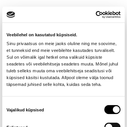
Veebilehel on kasutatud küpsiseid.
Sinu privaatsus on meie jaoks oluline ning me soovime,
et tunneksid end meie veebilehte kasutades turvaliselt.
Sul on võimalik igal hetkel oma valikuid küpsiste
seadetes või veebilehitseja seadetes muuta. Mõnel juhul
Ootamatu viga!
tuleb selleks muuta oma veebilehitseja seadistusi või
küpsised käsitsi kustutada. Allpool oleme välja toonud
Proovi varsti uuesti
täpsemad juhised selle kohta, kuidas seda teha.
E-poe klienditeenindus
Nõusoleku
Vajalikud küpsised
valik
Telefon E-R 9-17 6673334