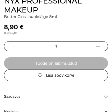
NYX PROFESSIONAL
MAKEUP
Butter Gloss huuleläige 8ml
8,90 €
8.90
€
/
tk
Toode on läbimüüdud
Lisa soovikorvi
Saadavus
E-pood
Ei ole saadaval
Kirjeldus