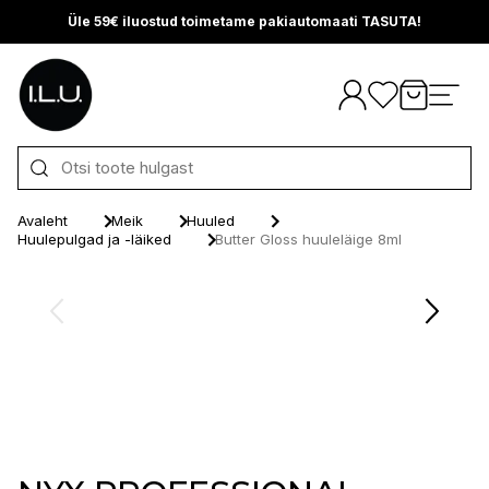
Üle 59€ iluostud toimetame pakiautomaati TASUTA!
Otse sisu juurde
Avaleht
Meik
Huuled
Huulepulgad ja -läiked
Butter Gloss huuleläige 8ml