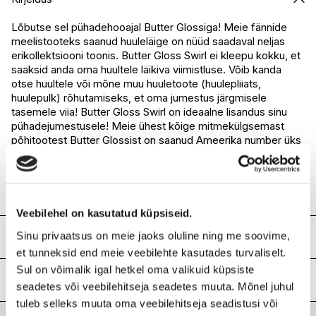
I.L.U. Kristiine
Ei ole saadaval
I.L.U. Ülemiste
Ei ole saadaval
Lõbutse sel pühadehooajal Butter Glossiga! Meie fännide
meelistooteks saanud huuleläige on nüüd saadaval neljas
I.L.U. Rocca
Ei ole saadaval
erikollektsiooni toonis. Butter Gloss Swirl ei kleepu kokku, et
I.L.U. Lõunakeskus
Ei ole saadaval
saaksid anda oma huultele läikiva viimistluse. Võib kanda
I.L.U. Pärnu
Ei ole saadaval
otse huultele või mõne muu huuletoote (huulepliiats,
huulepulk) rõhutamiseks, et oma jumestus järgmisele
tasemele viia! Butter Gloss Swirl on ideaalne lisandus sinu
pühadejumestusele! Meie ühest kõige mitmekülgsemast
põhitootest Butter Glossist on saanud Ameerika number üks
huuleläige.*
Kanna huuleläiget aplikaatoriga õrnalt ülemisele ja alumisele
huulele. Kasuta mittekleepuvat huuleläiget eraldi või koos
meie kauapüsiva huulepliiatsiga Slim Lip Pencil.
Veebilehel on kasutatud küpsiseid.
Sinu privaatsus on meie jaoks oluline ning me soovime,
Koostis
et tunneksid end meie veebilehte kasutades turvaliselt.
PARAFFINUM LIQUIDUM / MINERAL OIL / HUILE
Sul on võimalik igal hetkel oma valikuid küpsiste
MINERALE • POLYISOBUTENE • DIISOSTEARYL MALATE
Lisainfo
seadetes või veebilehitseja seadetes muuta. Mõnel juhul
• OCTYLDODECANOL • PEG-8 BEESWAX • SILICA
tuleb selleks muuta oma veebilehitseja seadistusi või
DIMETHYL SILYLATE [NANO] / SILICA DIMETHYL
Kaubamärk
NYX PROFESSIONAL MAKEUP