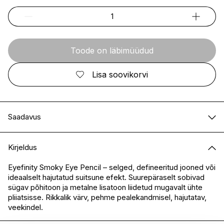
Toode on läbimüüdud
Lisa soovikorvi
Saadavus
E-pood
Ei ole saadaval
Kirjeldus
I.L.U. Kristiine
Ei ole saadaval
I.L.U. Ülemiste
Ei ole saadaval
Eyefinity Smoky Eye Pencil – selged, defineeritud jooned või
ideaalselt hajutatud suitsune efekt. Suurepäraselt sobivad
I.L.U. Rocca
Ei ole saadaval
sügav põhitoon ja metalne lisatoon liidetud mugavalt ühte
I.L.U. Lõunakeskus
Ei ole saadaval
pliiatsisse. Rikkalik värv, pehme pealekandmisel, hajutatav,
I.L.U. Pärnu
Ei ole saadaval
veekindel.