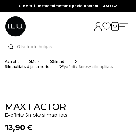
Üle 59€ iluostud toimetame pakiautomaati TASUTA!
Otse sisu juurde
Avaleht
Meik
Silmad
Silmapliiatsid ja-lainerid
Eyefinity Smoky silmapliiats
MAX FACTOR
Eyefinity Smoky silmapliiats
13,90 €