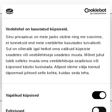
Lisainfo
Kaubamärk
MAX FACTOR
Laokood
H0169557
Viimati vaadatud tooted
Veebilehel on kasutatud küpsiseid.
Ribakood
0000096122877
Sinu privaatsus on meie jaoks oluline ning me soovime,
et tunneksid end meie veebilehte kasutades turvaliselt.
Sul on võimalik igal hetkel oma valikuid küpsiste
seadetes või veebilehitseja seadetes muuta. Mõnel juhul
MAX FACTOR
tuleb selleks muuta oma veebilehitseja seadistusi või
Eyefinity Smoky silmapliiats
küpsised käsitsi kustutada. Allpool oleme välja toonud
13,90 €
täpsemad juhised selle kohta, kuidas seda teha.
Nõusoleku
Vajalikud küpsised
valik
Meie poed
Eelistused