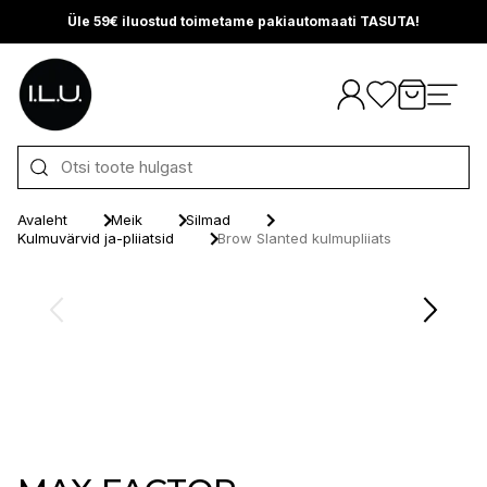
Üle 59€ iluostud toimetame pakiautomaati TASUTA!
Otse sisu juurde
Avaleht
Meik
Silmad
Kulmuvärvid ja-pliiatsid
Brow Slanted kulmupliiats