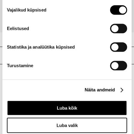
Nõusoleku
8,90 €
Vajalikud küpsised
valik
Eelistused
Statistika ja analüütika küpsised
Meie poed
Turustamine
I.L.U. Kristiine
Kristiine Kaubanduskeskus
Näita andmeid
Endla 45, Tallinn
Avatud E-L 10-21 P 10-19
Luba kõik
Telefon 517 1040
Luba valik
I.L.U. Rocca al Mare