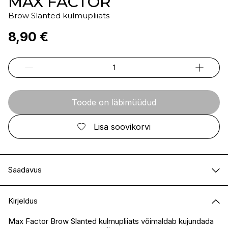
MAX FACTOR
Brow Slanted kulmupliiats
8,90 €
Toode on läbimüüdud
Lisa soovikorvi
Saadavus
E-pood
Ei ole saadaval
Kirjeldus
I.L.U. Kristiine
Ei ole saadaval
I.L.U. Ülemiste
Ei ole saadaval
Max Factor Brow Slanted kulmupliiats võimaldab kujundada