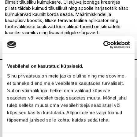
ülimalt täiusliku kulmukaare. Ülisujuva joonega kreemjas
I.L.U. Rocca
Ei ole saadaval
pliiats täidab kulmud täiuslikult ning spoolie harjasotsik aitab
I.L.U. Lõunakeskus
Ei ole saadaval
kulmukarvad kaunilt korda seada. Määrimiskindel ja
I.L.U. Pärnu
Ei ole saadaval
kauapüsiv koostis, tilluke teravaotsaline aplikaator ning
tootevalikusse kuuluvad loomulikud toonid on silmadele
kauniks raamiks ning lisavad pilgule sügavust.
Koostis
Cyclopentasiloxane, Paraffin, Diisostearyl Dimer
Veebilehel on kasutatud küpsiseid.
Dilinoleate, PEG-6 Beeswax, Ozokerite, Hydrogenated
Lisainfo
Castor Oil, Ceresin, Tocopherol, Ascorbyl Palmitate,
Sinu privaatsus on meie jaoks oluline ning me soovime,
[May Contain/Peut Contenir/+/-:Mica, Titanium Dioxide
Kaubamärk
MAX FACTOR
et tunneksid end meie veebilehte kasutades turvaliselt.
(CI 77891), Iron Oxides (CI 77491, CI 77492, CI 77499)].
Laokood
H0176345
Sul on võimalik igal hetkel oma valikuid küpsiste
Viimati vaadatud tooted
seadetes või veebilehitseja seadetes muuta. Mõnel juhul
Ribakood
3614227984110
tuleb selleks muuta oma veebilehitseja seadistusi või
küpsised käsitsi kustutada. Allpool oleme välja toonud
täpsemad juhised selle kohta, kuidas seda teha.
MAX FACTOR
Brow Slanted kulmupliiats