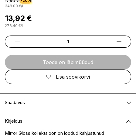
17,40 €
-20%
348.00
€
/
l
13,92 €
278.40
€
/
l
Toode on läbimüüdud
Lisa soovikorvi
Saadavus
E-pood
Ei ole saadaval
Kirjeldus
I.L.U. Kristiine
Ei ole saadaval
I.L.U. Ülemiste
Saadaval
Mirror Gloss kollektsioon on loodud kahjustunud