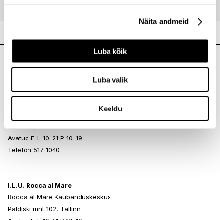
Näita andmeid
Luba kõik
Meie poed
Luba valik
I.L.U. Kristiine
Keeldu
Kristiine Kaubanduskeskus
Endla 45, Tallinn
Avatud E-L 10-21 P 10-19
Telefon 517 1040
I.L.U. Rocca al Mare
Rocca al Mare Kaubanduskeskus
Paldiski mnt 102, Tallinn