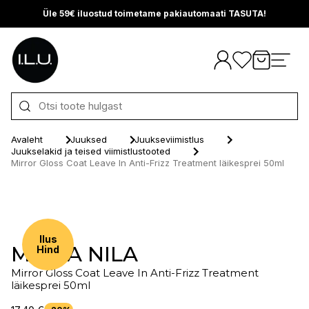
Üle 59€ iluostud toimetame pakiautomaati TASUTA!
Otse sisu juurde
Avaleht
Juuksed
Juukseviimistlus
Juukselakid ja teised viimistlustooted
Mirror Gloss Coat Leave In Anti-Frizz Treatment läikesprei 50ml
Ilus
MARIA NILA
Hind
Mirror Gloss Coat Leave In Anti-Frizz Treatment
läikesprei 50ml