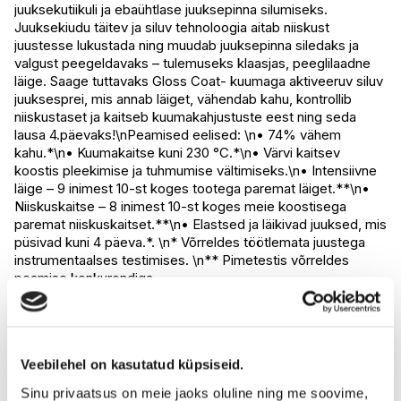
juuksekutiikuli ja ebaühtlase juuksepinna silumiseks.
I.L.U. Rocca
Ei ole saadaval
Juuksekiudu täitev ja siluv tehnoloogia aitab niiskust
I.L.U. Lõunakeskus
Ei ole saadaval
juustesse lukustada ning muudab juuksepinna siledaks ja
I.L.U. Pärnu
Ei ole saadaval
valgust peegeldavaks – tulemuseks klaasjas, peeglilaadne
läige. Saage tuttavaks Gloss Coat- kuumaga aktiveeruv siluv
juuksesprei, mis annab läiget, vähendab kahu, kontrollib
niiskustaset ja kaitseb kuumakahjustuste eest ning seda
lausa 4.päevaks!\nPeamised eelised: \n• 74% vähem
kahu.*\n• Kuumakaitse kuni 230 °C.*\n• Värvi kaitsev
koostis pleekimise ja tuhmumise vältimiseks.\n• Intensiivne
läige – 9 inimest 10-st koges tootega paremat läiget.**\n•
Niiskuskaitse – 8 inimest 10-st koges meie koostisega
paremat niiskuskaitset.**\n• Elastsed ja läikivad juuksed, mis
püsivad kuni 4 päeva.*. \n* Võrreldes töötlemata juustega
instrumentaalses testimises. \n** Pimetestis võrreldes
peamise konkurendiga.
1. Pihusta ühtlaselt niisketele juustele juurtest otsteni. 2.
Jaota toode ühtlaselt juustesse harja või sõrmedega. 3.
Kuivata juuksed hoolikalt sektsioonide kaupa, et toode
Veebilehel on kasutatud küpsiseid.
aktiveerida. 4. Viimistle soeng oma lemmik
viimistlusvahendiga. Tulemus? Siledad ja läikivad juuksed
Sinu privaatsus on meie jaoks oluline ning me soovime,