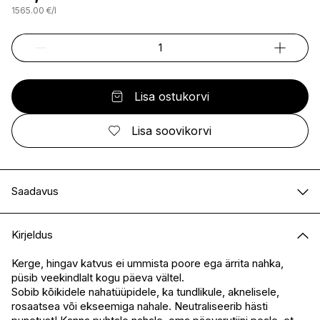
1565.00
€
/
l
Lisa ostukorvi
Lisa soovikorvi
Saadavus
E-pood
Saadaval
Kirjeldus
I.L.U. Kristiine
Saadaval
I.L.U. Ülemiste
Saadaval
Kerge, hingav katvus ei ummista poore ega ärrita nahka,
püsib veekindlalt kogu päeva vältel.
I.L.U. Rocca
Saadaval
Sobib kõikidele nahatüüpidele, ka tundlikule, aknelisele,
I.L.U. Lõunakeskus
Saadaval
rosaatsea või ekseemiga nahale. Neutraliseerib hästi
I.L.U. Pärnu
Saadaval