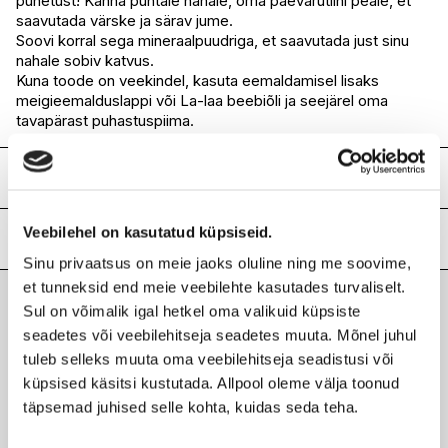
punetust! Kanna puhtale nahale, oma päevarutiini peale, et
saavutada värske ja särav jume.
Soovi korral sega mineraalpuudriga, et saavutada just sinu
nahale sobiv katvus.
Kuna toode on veekindel, kasuta eemaldamisel lisaks
meigieemalduslappi või La-laa beebiõli ja seejärel oma
tavapärast puhastuspiima.
Koostis
Non-nano Zinc Oxide, C13-15 Alkane*, Caprylic/Capric
Veebilehel on kasutatud küpsiseid.
Triglyceride, Theobroma Cacao Seed Butter*, Polyglyceryl-
Lisainfo
3 Tetrastearate*, Kaolin*, Cannabis Sativa Seed Oil*, Cera
Sinu privaatsus on meie jaoks oluline ning me soovime,
Alba*, Theobroma Cacao Seed Powder*,
Kaubamärk
LUMI
et tunneksid end meie veebilehte kasutades turvaliselt.
Polyhydroxystearic Acid, Ricinus Communis Seed Oil*,
Laokood
H0204666
Sul on võimalik igal hetkel oma valikuid küpsiste
Betulin*, Cannabis Sativa Leaf Extract, Tocopherol*, Sorbitan
Viimati vaadatud tooted
seadetes või veebilehitseja seadetes muuta. Mõnel juhul
Ribakood
4744034010456
Olivate*, Sodium Hyaluronate*, Silica (Algae)*, Caproic Acid,
Helianthus Annuus Seed Oil*
tuleb selleks muuta oma veebilehitseja seadistusi või
küpsised käsitsi kustutada. Allpool oleme välja toonud
*Koostisosa omab ökosertifikaati
täpsemad juhised selle kohta, kuidas seda teha.
LUMI