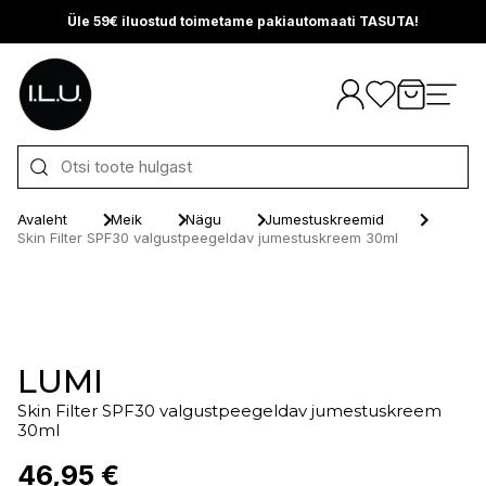
Üle 59€ iluostud toimetame pakiautomaati TASUTA!
Otse sisu juurde
Avaleht
Meik
Nägu
Jumestuskreemid
Skin Filter SPF30 valgustpeegeldav jumestuskreem 30ml
LUMI
Skin Filter SPF30 valgustpeegeldav jumestuskreem
30ml
46,95 €