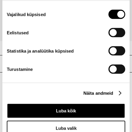
Skin Filter SPF30 valgustpeegeldav jumestuskreem
Nõusoleku
30ml
Vajalikud küpsised
valik
46,95 €
Eelistused
Statistika ja analüütika küpsised
Meie poed
Turustamine
I.L.U. Kristiine
Näita andmeid
Kristiine Kaubanduskeskus
Endla 45, Tallinn
Luba kõik
Avatud E-L 10-21 P 10-19
Telefon 517 1040
Luba valik