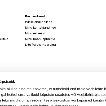
Partnerkaart
Püsikliendi eelised
Minu kontaktandmed
Minu e-tšekid
iitika
Minu boonuspunktid
d
Liitu Partnerkaardiga
üpsiseid.
aoks oluline ning me soovime, et tunneksid end meie veebilehte 
k igal hetkel oma valikuid küpsiste seadetes või veebilehitseja s
elleks muuta oma veebilehitseja seadistusi või küpsised käsitsi 
 täpsemad juhised selle kohta, kuidas seda teha.