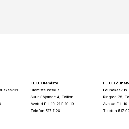
I.L.U. Ülemiste
I.L.U. Lõuna
duskeskus
Ülemiste keskus
Lõunakeskus
n
Suur-Sõjamäe 4, Tallinn
Ringtee 75, Ta
9
Avatud E-L 10-21 P 10-19
Avatud E-L 10-
Telefon 517 1120
Telefon 517 0