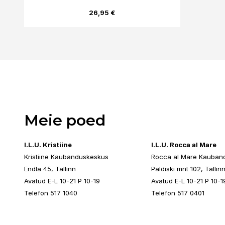
26,95 €
Meie poed
I.L.U. Kristiine
I.L.U. Rocca al Mare
Kristiine Kaubanduskeskus
Rocca al Mare Kauban
Endla 45, Tallinn
Paldiski mnt 102, Tallin
Avatud E-L 10-21 P 10-19
Avatud E-L 10-21 P 10-1
Telefon 517 1040
Telefon 517 0401