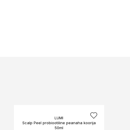
LUMI
Scalp Peel probiootiline peanaha koorija
50ml