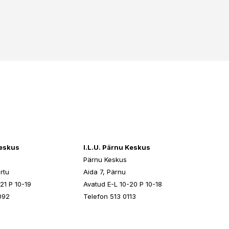
keskus
I.L.U. Pärnu Keskus
Pärnu Keskus
rtu
Aida 7, Pärnu
21 P 10-19
Avatud E-L 10-20 P 10-18
092
Telefon 513 0113