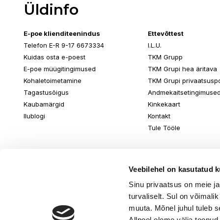
Üldinfo
E-poe klienditeenindus
Ettevõttest
Telefon E-R 9-17 6673334
I.L.U.
Kuidas osta e-poest
TKM Grupp
E-poe müügitingimused
TKM Grupi hea äritava
Kohaletoimetamine
TKM Grupi privaatsuspol
Tagastusõigus
Andmekaitsetingimuse
Kaubamärgid
Kinkekaart
Ilublogi
Kontakt
Tule Tööle
Veebilehel on kasutatud k
Sinu privaatsus on meie j
turvaliselt. Sul on võimali
muuta. Mõnel juhul tuleb s
Allpool oleme välja toonud