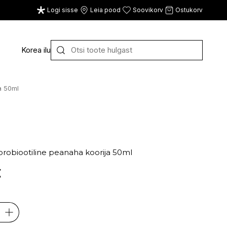
Logi sisse
Leia pood
Soovikorv
Ostukorv
Korea ilu
Y
Z
VAATA KÕIKI
a 50ml
E
F
G
probiootiline peanaha koorija 50ml
CE
ECOSH
FACE FACTS
GATINEAU
€
ECOTOOLS
FACED
GERMAINE DE CAPUC
EDWIN JAGGER
FILORGA
GIGI
EISENBERG
FIORENTINO
GIVENCHY
ELEMIS
FLAWLESS
GLAIRY BRAND
ELEVEN
FLER
GLAMLAC
ELIE SAAB
FOUR REASONS
GODDESS