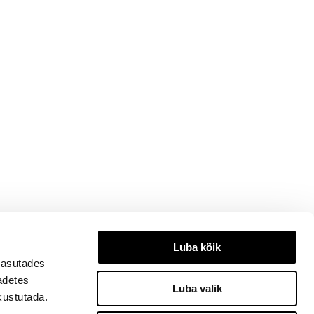
Luba kõik
kasutades
eadetes
Luba valik
kustutada.