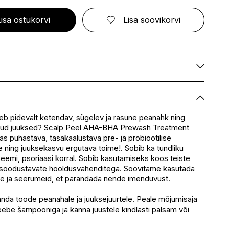
ELIZABETH ARDEN
FRESMY
GOLDWELL
CA
EMBRYOLISSE
FUSSKUNDIG
GRACE COLE
Lisa ostukorvi
Lisa soovikorvi
ENVIE
GRAHAM HILL
S
ERBORIAN
GROOM ROOM
ESCADA
GUCCI
BBANA
ESTEÉ LAUDER
GUESS
AN
EVITA PERONI
S
EYLURE
KA
Saadaval
E
Saadaval
Saadaval
eb pidevalt ketendav, sügelev ja rasune peanahk ning
SSENZ
utud juuksed? Scalp Peel AHA-BHA Prewash Treatment
Saadaval
s puhastava, tasakaalustava pre- ja probiootilise
eskus
Saadaval
 ning juuksekasvu ergutava toime!. Sobib ka tundliku
Saadaval
eemi, psoriaasi korral. Sobib kasutamiseks koos teiste
soodustavate hooldusvahenditega. Soovitame kasutada
e ja seerumeid, et parandada nende imenduvust.
nda toode peanahale ja juuksejuurtele. Peale mõjumisaja
eebe šampooniga ja kanna juustele kindlasti palsam või