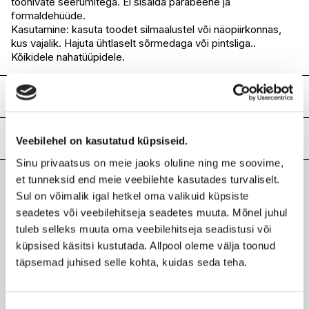
toonivate seerumitega. Ei sisalda parabeene ja
formaldehüüde.
Kasutamine: kasuta toodet silmaalustel või näopiirkonnas,
kus vajalik. Hajuta ühtlaselt sõrmedaga või pintsliga..
Kõikidele nahatüüpidele.
Koostis
AQUA (WATER), CYCLOPENTASILOXANE, DIMETHICONE,
ISODODECANE, CYCLOHEXASILOXANE,
Lisainfo
Veebilehel on kasutatud küpsiseid.
DIMETHICONE/DIVINYLDIMETHICONE/SILSESQUIOXANE
Sinu privaatsus on meie jaoks oluline ning me soovime,
CROSSPOLYMER, LAURYL PEG-10
Kaubamärk
LUMENE
TRIS(TRIMETHYLSILOXY)SILYLETHYL DIMETHICONE,
et tunneksid end meie veebilehte kasutades turvaliselt.
Laokood
H0174613
MICA, POLYGLYCERYL-4 ISOSTEARATE, MAGNESIUM
Sul on võimalik igal hetkel oma valikuid küpsiste
Viimati vaadatud tooted
Ribakood
6412600818413
SULFATE, CETYL PEG/PPG-10/1 DIMETHICONE, HEXYL
seadetes või veebilehitseja seadetes muuta. Mõnel juhul
LAURATE, POLYSILICONE-11, PROPYLENE GLYCOL,
tuleb selleks muuta oma veebilehitseja seadistusi või
RUBUS CHAMAEMORUS (CLOUDBERRY) SEED EXTRACT,
küpsised käsitsi kustutada. Allpool oleme välja toonud
PHENOXYETHANOL, TRIMETHYLSILOXYSILICATE,
DISTEARDIMONIUM HECTORITE,
täpsemad juhised selle kohta, kuidas seda teha.
POLYPROPYLSILSESQUIOXANE, BUTYLENE GLYCOL,
LUMENE
TRIETHOXYCAPRYLYLSILANE, PROPANEDIOL,
Invisible Illumination peitekreem 10ml
POLYURETHANE-39, PROPYLENE CARBONATE,