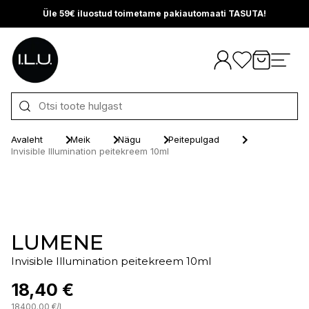
Üle 59€ iluostud toimetame pakiautomaati TASUTA!
Otse sisu juurde
Avaleht
Meik
Nägu
Peitepulgad
Invisible Illumination peitekreem 10ml
LUMENE
Invisible Illumination peitekreem 10ml
18,40 €
18400.00
€
/
l