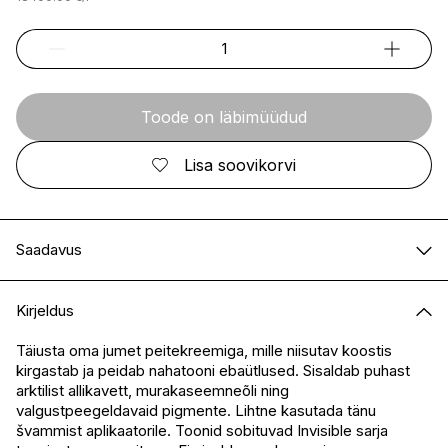
Toode on läbimüüdud
Lisa soovikorvi
Saadavus
E-pood
Ei ole saadaval
Kirjeldus
I.L.U. Kristiine
Ei ole saadaval
I.L.U. Ülemiste
Ei ole saadaval
Täiusta oma jumet peitekreemiga, mille niisutav koostis
kirgastab ja peidab nahatooni ebaütlused. Sisaldab puhast
I.L.U. Rocca
Ei ole saadaval
arktilist allikavett, murakaseemneõli ning
I.L.U. Lõunakeskus
Ei ole saadaval
valgustpeegeldavaid pigmente. Lihtne kasutada tänu
I.L.U. Pärnu
Ei ole saadaval
švammist aplikaatorile. Toonid sobituvad Invisible sarja