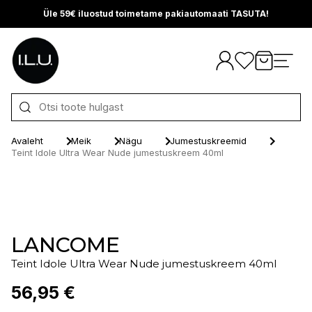
Üle 59€ iluostud toimetame pakiautomaati TASUTA!
Otse sisu juurde
Avaleht
Meik
Nägu
Jumestuskreemid
Teint Idole Ultra Wear Nude jumestuskreem 40ml
LANCOME
Teint Idole Ultra Wear Nude jumestuskreem 40ml
56,95 €