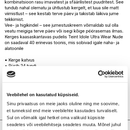
kombinatsioon rasu imavatest ja sfäärilistest puudritest. See
tundub nahal olematu ja ühtlustub kergelt, et luua sile matt
viimistlust – see kestab terve päev ja takistab läikiva jume
tekkimist.
Vee- ja higikindel – see jumestuskreem võimaldab sul olla
veatu meigiga terve päev või isegi kõige pöörasemas ilmas.
Kerges kaasaskantavas pudelis Teint Idole Ultra Wear Nude
on saadaval 40 erinevas toonis, mis sobivad igale naha- ja
alatoonile
• Kerge katvus
• Püsib 24 tundi
• Loomulik matt viimistlus
• Täielikult hingav koostis
• Vähendab pooride silmapaistvust
• Veekindel
• Higikindel
Veebilehel on kasutatud küpsiseid.
• Sobib igale nahatüübile
Sinu privaatsus on meie jaoks oluline ning me soovime,
• SPF 19
et tunneksid end meie veebilehte kasutades turvaliselt.
Sul on võimalik igal hetkel oma valikuid küpsiste
seadetes või veebilehitseja seadetes muuta. Mõnel juhul
Lisainfo