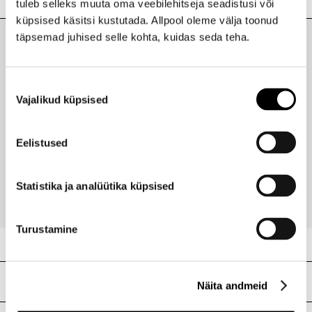
tuleb selleks muuta oma veebilehitseja seadistusi või
küpsised käsitsi kustutada. Allpool oleme välja toonud
Kaubamärk
LANCOME
täpsemad juhised selle kohta, kuidas seda teha.
Laokood
H0182344
Viimati vaadatud tooted
Ribakood
3614272449725
Nõusoleku
Vajalikud küpsised
valik
LANCOME
Eelistused
Teint Idole Ultra Wear Nude jumestuskreem 40ml
56,95 €
Statistika ja analüütika küpsised
Turustamine
Meie poed
Näita andmeid