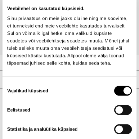
Veebilehel on kasutatud küpsiseid.
LANCOME
Sinu privaatsus on meie jaoks oluline ning me soovime,
Ombre Hypnose Base lauvärvi aluskreem
et tunneksid end meie veebilehte kasutades turvaliselt.
27,95 €
Sul on võimalik igal hetkel oma valikuid küpsiste
seadetes või veebilehitseja seadetes muuta. Mõnel juhul
tuleb selleks muuta oma veebilehitseja seadistusi või
küpsised käsitsi kustutada. Allpool oleme välja toonud
täpsemad juhised selle kohta, kuidas seda teha.
Meie poed
Nõusoleku
Vajalikud küpsised
valik
I.L.U. Kristiine
Eelistused
Kristiine Kaubanduskeskus
Endla 45, Tallinn
Statistika ja analüütika küpsised
Avatud E-L 10-21 P 10-19
Telefon 517 1040