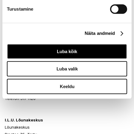
Turustamine
I.L.U. Rocca al Mare
Rocca al Mare Kaubanduskeskus
Näita andmeid
Paldiski mnt 102, Tallinn
Avatud E-L 10-21 P 10-19
Telefon 517 0401
Luba kõik
Luba valik
I.L.U. Ülemiste
Ülemiste keskus
Suur-Sõjamäe 4, Tallinn
Keeldu
Avatud E-L 10-21 P 10-19
Telefon 517 1120
I.L.U. Lõunakeskus
Lõunakeskus