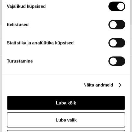
Nõusoleku
3,60 €
Vajalikud küpsised
valik
Eelistused
Statistika ja analüütika küpsised
Meie poed
Turustamine
I.L.U. Kristiine
Kristiine Kaubanduskeskus
Näita andmeid
Endla 45, Tallinn
Avatud E-L 10-21 P 10-19
Telefon 517 1040
Luba kõik
Luba valik
I.L.U. Rocca al Mare
Rocca al Mare Kaubanduskeskus