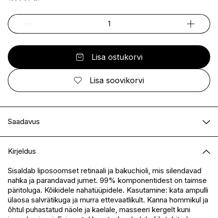
Lisa ostukorvi
Lisa soovikorvi
Saadavus
E-pood
Saadaval
Kirjeldus
I.L.U. Kristiine
Ei ole saadaval
I.L.U. Ülemiste
Ei ole saadaval
Sisaldab liposoomset retinaali ja bakuchioli, mis silendavad
nahka ja parandavad jumet. 99% komponentidest on taimse
I.L.U. Rocca
Saadaval
päritoluga. Kõikidele nahatüüpidele. Kasutamine: kata ampulli
I.L.U. Lõunakeskus
Saadaval
ülaosa salvrätikuga ja murra ettevaatlikult. Kanna hommikul ja
I.L.U. Pärnu
Ei ole saadaval
õhtul puhastatud näole ja kaelale, masseeri kergelt kuni