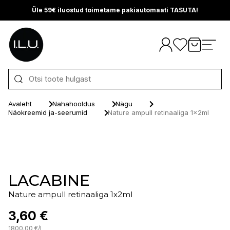
Üle 59€ iluostud toimetame pakiautomaati TASUTA!
Otse sisu juurde
Avaleht
Nahahooldus
Nägu
Näokreemid ja-seerumid
Nature ampull retinaaliga 1x2ml
LACABINE
Nature ampull retinaaliga 1x2ml
3,60 €
1800.00
€
/
l