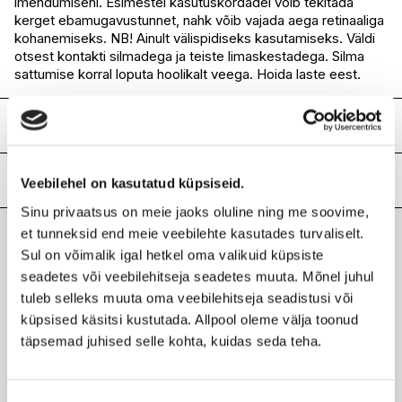
imendumiseni. Esimestel kasutuskordadel võib tekitada
kerget ebamugavustunnet, nahk võib vajada aega retinaaliga
kohanemiseks. NB! Ainult välispidiseks kasutamiseks. Väldi
otsest kontakti silmadega ja teiste limaskestadega. Silma
sattumise korral loputa hoolikalt veega. Hoida laste eest.
Koostis
AQUA (WATER), PROPANEDIOL, PENTYLENE GLYCOL,
GLYCERIN, RETINAL, SODIUM GLUCONATE, BAKUCHIOL,
Lisainfo
Veebilehel on kasutatud küpsiseid.
PARFUM (FRAGRANCE),ACACIA SENEGAL GUM,
Sinu privaatsus on meie jaoks oluline ning me soovime,
XANTHAN GUM, SODIUM HYDROXIDE, LECITHIN,
Kaubamärk
LACABINE
HYDROXYACETOPHENONE, TOCOPHEROL.
et tunneksid end meie veebilehte kasutades turvaliselt.
Laokood
H0200968
Sul on võimalik igal hetkel oma valikuid küpsiste
Viimati vaadatud tooted
Ribakood
8435534410025
seadetes või veebilehitseja seadetes muuta. Mõnel juhul
tuleb selleks muuta oma veebilehitseja seadistusi või
küpsised käsitsi kustutada. Allpool oleme välja toonud
täpsemad juhised selle kohta, kuidas seda teha.
LACABINE
Nature ampull retinaaliga 1x2ml