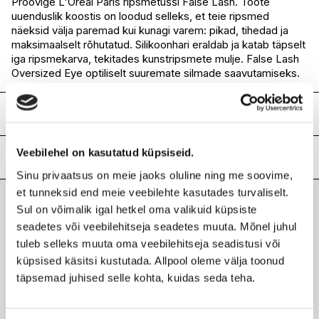
Proovige L'Oréal Paris ripsmetušši False Lash. Toote
uuenduslik koostis on loodud selleks, et teie ripsmed
I.L.U. Rocca
Saadaval
näeksid välja paremad kui kunagi varem: pikad, tihedad ja
I.L.U. Lõunakeskus
Ei ole saadaval
maksimaalselt rõhutatud. Silikoonhari eraldab ja katab täpselt
I.L.U. Pärnu
Ei ole saadaval
iga ripsmekarva, tekitades kunstripsmete mulje. False Lash
Oversized Eye optiliselt suuremate silmade saavutamiseks.
Koostis
AQUA / WATER • ORYZA SATIVA CERA / RICE BRAN WAX •
Veebilehel on kasutatud küpsiseid.
POTASSIUM CETYL PHOSPHATE • ACRYLATES
Lisainfo
COPOLYMER • CERA ALBA / BEESWAX • COPERNICIA
Sinu privaatsus on meie jaoks oluline ning me soovime,
CERIFERA CERA / CARNAUBA WAX • CETYL ALCOHOL •
Kaubamärk
L'OREAL PARIS
et tunneksid end meie veebilehte kasutades turvaliselt.
STEARETH-2 • PENTYLENE GLYCOL •
Laokood
H0197997
Sul on võimalik igal hetkel oma valikuid küpsiste
HYDROXYETHYLCELLULOSE • ACACIA SENEGAL GUM •
Viimati vaadatud tooted
Ribakood
seadetes või veebilehitseja seadetes muuta. Mõnel juhul
0000030149311
SODIUM DEHYDROACETATE • HYDROGENATED JOJOBA
OIL • CAPRYLYL GLYCOL • GLYCERIN • PANTHENOL •
tuleb selleks muuta oma veebilehitseja seadistusi või
SODIUM HYALURONATE • 2-OLEAMIDO-1,3-
küpsised käsitsi kustutada. Allpool oleme välja toonud
OCTADECANEDIOL • BUTYLENE GLYCOL • LAURETH-21 •
täpsemad juhised selle kohta, kuidas seda teha.
CARBOMER • SODIUM LACTATE • POLYSORBATE 20 •
CITRIC ACID • PALMITOYL TRIPEPTIDE-1 • PALMITOYL
L'OREAL PARIS
TETRAPEPTIDE-7
Ripsmetušš False Lash Black 8,9ml