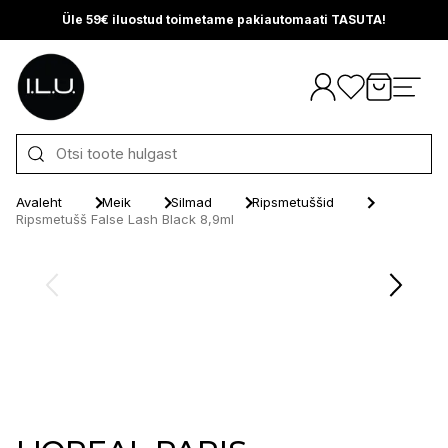
Üle 59€ iluostud toimetame pakiautomaati TASUTA!
Otse sisu juurde
Avaleht
Meik
Silmad
Ripsmetuššid
Ripsmetušš False Lash Black 8,9ml