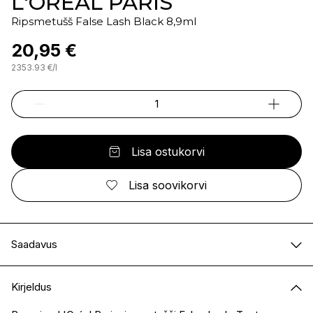
L'OREAL PARIS
Ripsmetušš False Lash Black 8,9ml
20,95 €
2353.93
€
/
l
Lisa ostukorvi
Lisa soovikorvi
Saadavus
E-pood
Saadaval
Kirjeldus
I.L.U. Kristiine
Saadaval
I.L.U. Ülemiste
Saadaval