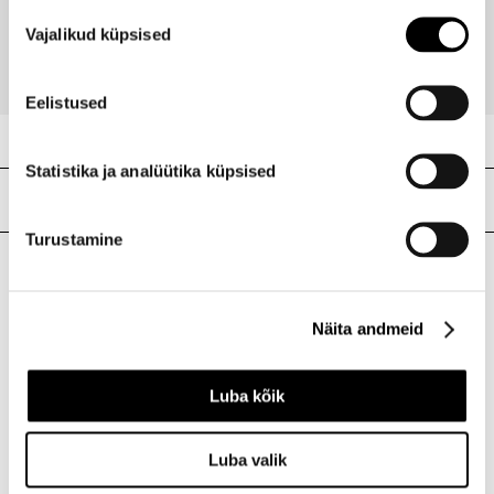
Nõusoleku
20,95 €
Vajalikud küpsised
valik
Eelistused
Statistika ja analüütika küpsised
Meie poed
Turustamine
I.L.U. Kristiine
Kristiine Kaubanduskeskus
Näita andmeid
Endla 45, Tallinn
Avatud E-L 10-21 P 10-19
Luba kõik
Telefon 517 1040
Luba valik
I.L.U. Rocca al Mare