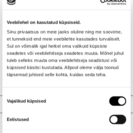
Partner e-kinkekaarti saab kasutada maksmiseks
Kaubamajas, Selveris, Delice’is, I.L.U. ja L’Occitane’i
kauplustes üle Eesti. Kinkekaardil olevat summat ei pea
Veebilehel on kasutatud küpsiseid.
korraga ära kulutama –
Sinu privaatsus on meie jaoks oluline ning me soovime,
võid selle ära jagada mitme ostu vahel.
et tunneksid end meie veebilehte kasutades turvaliselt.
Partner kinkekaarti ja e-kinkekaarti ei saa kasutada
Sul on võimalik igal hetkel oma valikuid küpsiste
I.L.U. e-poe ostude eest maksmisel.
seadetes või veebilehitseja seadetes muuta. Mõnel juhul
Partner kinkekaardil ja Partner e-kinkekaardil olevat rahaliste
tuleb selleks muuta oma veebilehitseja seadistusi või
vahendite jääki ja kinkekaardi kehtivusaega saab kontrollida
küpsised käsitsi kustutada. Allpool oleme välja toonud
igas I.L.U. kaupluse kassas, Kaubamaja ja Selveri infoletis
täpsemad juhised selle kohta, kuidas seda teha.
ning
www.partnerkaart.ee.
Nõusoleku
Vajalikud küpsised
valik
Meie poed
Eelistused
I.L.U. Kristiine