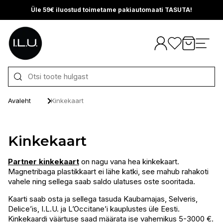
Üle 59€ iluostud toimetame pakiautomaati TASUTA!
Otse sisu juurde
Avaleht
Kinkekaart
Kinkekaart
Partner kinkekaart
on nagu vana hea kinkekaart.
Magnetribaga plastikkaart ei lähe katki, see mahub rahakoti
vahele ning sellega saab saldo ulatuses oste sooritada.
Kaarti saab osta ja sellega tasuda Kaubamajas, Selveris,
Delice’is, I.L.U. ja L’Occitane’i kauplustes üle Eesti.
Kinkekaardi väärtuse saad määrata ise vahemikus 5-3000 €.