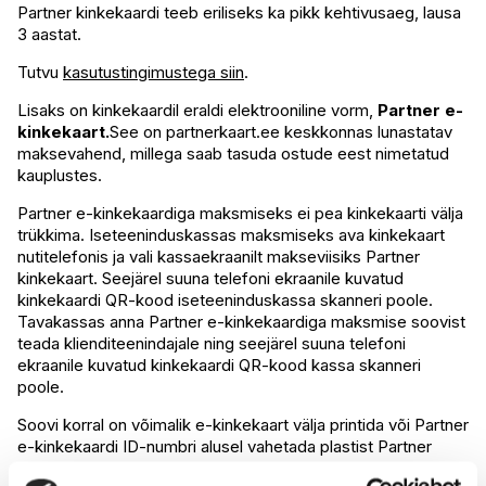
Partner kinkekaardi teeb eriliseks ka pikk kehtivusaeg, lausa
3 aastat.
Tutvu
kasutustingimustega siin
.
Lisaks on kinkekaardil eraldi elektrooniline vorm,
Partner e-
kinkekaart.
See on partnerkaart.ee keskkonnas lunastatav
maksevahend, millega saab tasuda ostude eest nimetatud
kauplustes.
Partner e-kinkekaardiga maksmiseks ei pea kinkekaarti välja
trükkima. Iseteeninduskassas maksmiseks ava kinkekaart
nutitelefonis ja vali kassaekraanilt makseviisiks Partner
kinkekaart. Seejärel suuna telefoni ekraanile kuvatud
kinkekaardi QR-kood iseteeninduskassa skanneri poole.
Tavakassas anna Partner e-kinkekaardiga maksmise soovist
teada klienditeenindajale ning seejärel suuna telefoni
ekraanile kuvatud kinkekaardi QR-kood kassa skanneri
poole.
Soovi korral on võimalik e-kinkekaart välja printida või Partner
e-kinkekaardi ID-numbri alusel vahetada plastist Partner
kinkekaardi vastu Kaubamaja, Selveri või Delice’i infoletis.