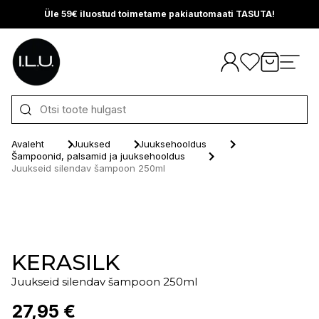
Üle 59€ iluostud toimetame pakiautomaati TASUTA!
Otse sisu juurde
Avaleht
Juuksed
Juuksehooldus
Šampoonid, palsamid ja juuksehooldus
Juukseid silendav šampoon 250ml
KERASILK
Juukseid silendav šampoon 250ml
27,95 €