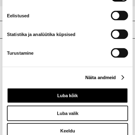
Eelistused
Meie poed
Statistika ja analüütika küpsised
Turustamine
I.L.U. Kristiine
Kristiine Kaubanduskeskus
Endla 45, Tallinn
Näita andmeid
Avatud E-L 10-21 P 10-19
Telefon 517 1040
Luba kõik
I.L.U. Rocca al Mare
Luba valik
Rocca al Mare Kaubanduskeskus
Paldiski mnt 102, Tallinn
Avatud E-L 10-21 P 10-19
Keeldu