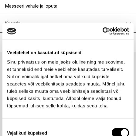
Masseeri vahule ja loputa.
Koostis
Water/Aqua/Eau, Cocamidopropyl
Betaine, Coco-Glucoside, Sodium
Lisainfo
Lauroyl Sarcosinate, Disodium 2-Sulfolaurate,
Veebilehel on kasutatud küpsiseid.
PEG-200 Hydrogenated Glyceryl Palmate,
Kaubamärk
KERASILK
Glycol Distearate, Propanediol, Citric Acid,
Sinu privaatsus on meie jaoks oluline ning me soovime,
Laokood
H0194141
Laureth-4, Polyquaternium-47, PEG-7 Glyceryl
Viimati vaadatud tooted
et tunneksid end meie veebilehte kasutades turvaliselt.
Ribakood
4021609850229
Cocoate, Polyquaternium-53, Tetrasodium
Sul on võimalik igal hetkel oma valikuid küpsiste
Glutamate Diacetate, Panthenol, Butyrospermum
Parkii (Shea) Oil, Saccharomyces Cerevisiae
seadetes või veebilehitseja seadetes muuta. Mõnel juhul
Extract, Lactobacillus Ferment, Sodium
tuleb selleks muuta oma veebilehitseja seadistusi või
Benzoate, Benzoic Acid, Phenoxyethanol,
küpsised käsitsi kustutada. Allpool oleme välja toonud
Fragrance/Parfum, Benzyl Salicylate, Hexyl
KERASILK
täpsemad juhised selle kohta, kuidas seda teha.
Cinnamal, Linalool.
Juukseid silendav šampoon 250ml
27,95 €
Nõusoleku
Vajalikud küpsised
valik