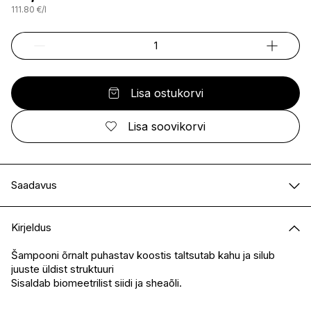
111.80
€
/
l
Lisa ostukorvi
Lisa soovikorvi
Saadavus
E-pood
Saadaval
Kirjeldus
I.L.U. Kristiine
Saadaval
I.L.U. Ülemiste
Saadaval
Šampooni õrnalt puhastav koostis taltsutab kahu ja silub
juuste üldist struktuuri
I.L.U. Rocca
Saadaval
Sisaldab biomeetrilist siidi ja sheaõli.
I.L.U. Lõunakeskus
Saadaval
I.L.U. Pärnu
Saadaval