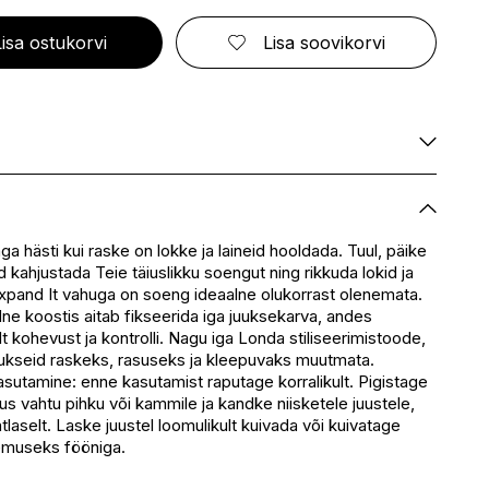
ELIZABETH ARDEN
FRESMY
GOLDWELL
CA
EMBRYOLISSE
FUSSKUNDIG
GRACE COLE
Lisa ostukorvi
Lisa soovikorvi
ENVIE
GRAHAM HILL
S
ERBORIAN
GROOM ROOM
ESCADA
GUCCI
BBANA
ESTEÉ LAUDER
GUESS
AN
EVITA PERONI
S
EYLURE
KA
Saadaval
E
Saadaval
Saadaval
 hästi kui raske on lokke ja laineid hooldada. Tuul, päike
SSENZ
d kahjustada Teie täiuslikku soengut ning rikkuda lokid ja
Saadaval
Expand It vahuga on soeng ideaalne olukorrast olenemata.
eskus
Saadaval
dne koostis aitab fikseerida iga juuksekarva, andes
Saadaval
 kohevust ja kontrolli. Nagu iga Londa stiliseerimistoode,
uukseid raskeks, rasuseks ja kleepuvaks muutmata.
sutamine: enne kasutamist raputage korralikult. Pigistage
s vahtu pihku või kammile ja kandke niisketele juustele,
tlaselt. Laske juustel loomulikult kuivada või kuivatage
emuseks fööniga.