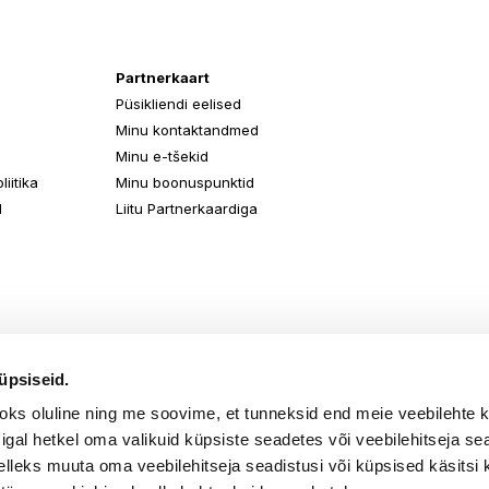
Partnerkaart
Püsikliendi eelised
Minu kontaktandmed
Minu e-tšekid
iitika
Minu boonuspunktid
d
Liitu Partnerkaardiga
üpsiseid.
aoks oluline ning me soovime, et tunneksid end meie veebilehte 
k igal hetkel oma valikuid küpsiste seadetes või veebilehitseja s
elleks muuta oma veebilehitseja seadistusi või küpsised käsitsi 