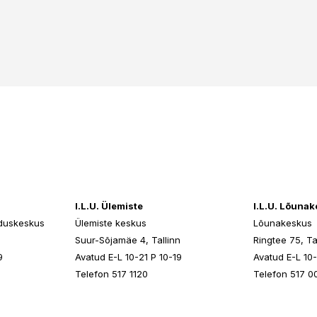
I.L.U. Ülemiste
I.L.U. Lõuna
duskeskus
Ülemiste keskus
Lõunakeskus
n
Suur-Sõjamäe 4, Tallinn
Ringtee 75, Ta
9
Avatud E-L 10-21 P 10-19
Avatud E-L 10-
Telefon 517 1120
Telefon 517 0