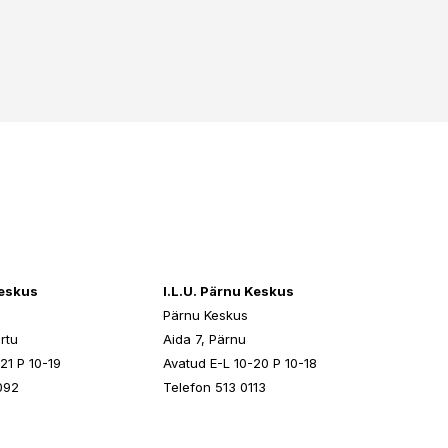
keskus
I.L.U. Pärnu Keskus
Pärnu Keskus
rtu
Aida 7, Pärnu
21 P 10-19
Avatud E-L 10-20 P 10-18
092
Telefon 513 0113