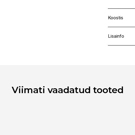
Koostis
aqua, propan
polyquaterni
Lisainfo
parfum, diso
benzyl salicyl
Kaubamärk
Laokood
Ribakood
Viimati vaadatud tooted