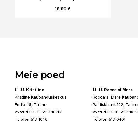
18,90 €
Meie poed
I.L.U. Kristiine
I.L.U. Rocca al Mare
Kristiine Kaubanduskeskus
Rocca al Mare Kauban
Endla 45, Tallinn
Paldiski mnt 102, Tallin
Avatud E-L 10-21 P 10-19
Avatud E-L 10-21 P 10-1
Telefon 517 1040
Telefon 517 0401