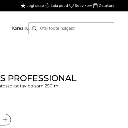
Logi sisse
Leia pood
Soovikorv
Ostukorv
Korea ilu
Y
Z
VAATA KÕIKI
E
F
G
S PROFESSIONAL
ustesse jäetav palsam 250 ml
CE
ECOSH
FACE FACTS
GATINEAU
ECOTOOLS
FACED
GERMAINE DE CAPUC
EDWIN JAGGER
FILORGA
GIGI
EISENBERG
FIORENTINO
GIVENCHY
ELEMIS
FLAWLESS
GLAIRY BRAND
ELEVEN
FLER
GLAMLAC
ELIE SAAB
FOUR REASONS
GODDESS