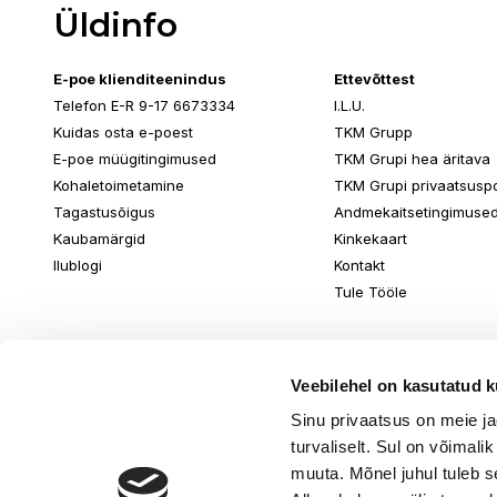
Üldinfo
E-poe klienditeenindus
Ettevõttest
Telefon E-R 9-17 6673334
I.L.U.
Kuidas osta e-poest
TKM Grupp
E-poe müügitingimused
TKM Grupi hea äritava
Kohaletoimetamine
TKM Grupi privaatsuspol
Tagastusõigus
Andmekaitsetingimuse
Kaubamärgid
Kinkekaart
Ilublogi
Kontakt
Tule Tööle
Veebilehel on kasutatud k
Sinu privaatsus on meie j
turvaliselt. Sul on võimali
muuta. Mõnel juhul tuleb s