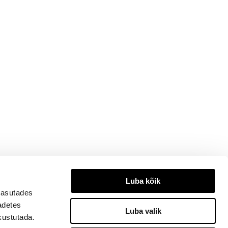
Luba kõik
kasutades
eadetes
Luba valik
kustutada.