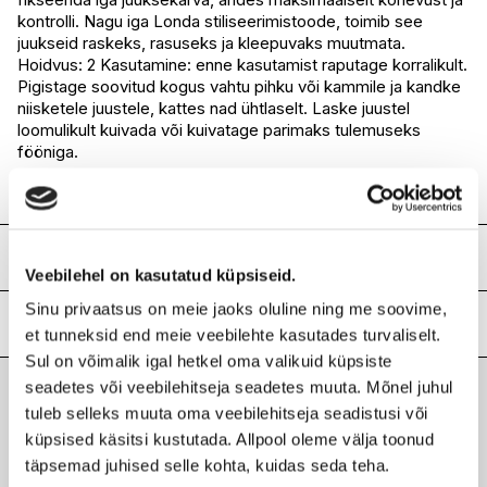
kontrolli. Nagu iga Londa stiliseerimistoode, toimib see
juukseid raskeks, rasuseks ja kleepuvaks muutmata.
Hoidvus: 2 Kasutamine: enne kasutamist raputage korralikult.
Pigistage soovitud kogus vahtu pihku või kammile ja kandke
niisketele juustele, kattes nad ühtlaselt. Laske juustel
loomulikult kuivada või kuivatage parimaks tulemuseks
fööniga.
Koostis
Veebilehel on kasutatud küpsiseid.
aqua, propane, butane, isobutane, PVP, chitosan,
Sinu privaatsus on meie jaoks oluline ning me soovime,
phenoxyethanol, polyquaternium-16, peg-40 hydrogenated
Lisainfo
et tunneksid end meie veebilehte kasutades turvaliselt.
castor oil, formic acid, parfum, disodium edta,
Sul on võimalik igal hetkel oma valikuid küpsiste
methylparaben, laureth-4, cetrimonium chloride, benzyl
Kaubamärk
KADUS PROFESSIONAL
salicylate, hexyl cinnamal, linalool, citronellol, citric acid
seadetes või veebilehitseja seadetes muuta. Mõnel juhul
Laokood
H0173376
tuleb selleks muuta oma veebilehitseja seadistusi või
Viimati vaadatud tooted
Ribakood
4064666802916
küpsised käsitsi kustutada. Allpool oleme välja toonud
täpsemad juhised selle kohta, kuidas seda teha.