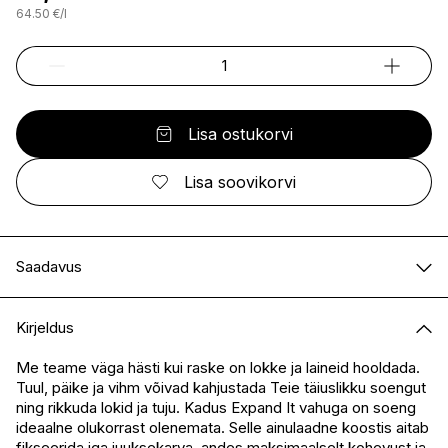
64.50
€
/
l
Lisa ostukorvi
Lisa soovikorvi
Saadavus
E-pood
Saadaval
Kirjeldus
I.L.U. Kristiine
Saadaval
I.L.U. Ülemiste
Saadaval
Me teame väga hästi kui raske on lokke ja laineid hooldada.
Tuul, päike ja vihm võivad kahjustada Teie täiuslikku soengut
I.L.U. Rocca
Saadaval
ning rikkuda lokid ja tuju. Kadus Expand It vahuga on soeng
I.L.U. Lõunakeskus
Saadaval
ideaalne olukorrast olenemata. Selle ainulaadne koostis aitab
I.L.U. Pärnu
Saadaval
fikseerida iga juuksekarva, andes maksimaalselt kohevust ja