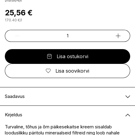
213.00
€
/
l
25,56 €
170.40
€
/
l
Lisa ostukorvi
Lisa soovikorvi
Saadavus
E-pood
Saadaval
Kirjeldus
I.L.U. Kristiine
Saadaval
I.L.U. Ülemiste
Saadaval
Turvaline, tõhus ja õrn päikesekaitse kreem sisaldab
looduslikku päritolu mineraalseid filtreid ning loob nahale
I.L.U. Rocca
Saadaval