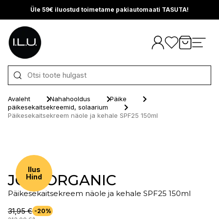
Üle 59€ iluostud toimetame pakiautomaati TASUTA!
Otse sisu juurde
Avaleht
Nahahooldus
Päike
päikesekaitsekreemid, solaarium
Päikesekaitsekreem näole ja kehale SPF25 150ml
Ilus
JOIK ORGANIC
Hind
Päikesekaitsekreem näole ja kehale SPF25 150ml
31,95 €
-20%