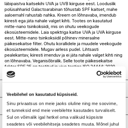
läbipaistva kaitsekihi UVA ja UVB kiirguse eest. Looduslik
I.L.U. Lõunakeskus
Saadaval
polüsahhariid Galactoarabinan tõhustab SPF kaitset, mahe
I.L.U. Pärnu
Saadaval
aaloemahl rahustab nahka. Kreem on lõhnavaba, imendub
kiiresti ega jäta nahale valget kihti. Tootes on kasutatud
mitte-nano tsinkoksiidi, mis on ohutu veekogude
ökosüsteemidele. Laia spektriga kaitse UVA ja UVA kiirguse
eest. Mitte-nano tsinkoksiidil põhinev mineraalne
päikesekaitse filter. Ohutu korallidele ja muudele veekogude
ökosüsteemidele. Mugav airless pudel. Lihtsasti
pealekantav, kiiresti imenduv ja ei jäta nahale valget kihti ning
on lõhnavaba. Veganisõbralik. Selle toote päikesekaitse
faktor SPF 25 on testitud in vivo testiga ISO 24444: 2020
standardi alusel.
Koostis
Veebilehel on kasutatud küpsiseid.
Aqua, Aloe Barbadensis Leaf Juice*, Zinc Oxide,
Sinu privaatsus on meie jaoks oluline ning me soovime,
Caprylic/Capric Triglyceride, Isoamyl Laurate, Glycerin**,
Kasutus-ja hooldusjuhised
et tunneksid end meie veebilehte kasutades turvaliselt.
Galactoarabinan, Glyceryl Stearate Citrate, Sucrose
Stearate, Polyglyceryl-4 Cocoate, Polyhydroxystearic Acid,
Kandke nahale enne päikese kätte minekut. Uuendage
Sul on võimalik igal hetkel oma valikuid küpsiste
Polyglyceryl-3 Polyricinoleate, Isostearic Acid, Lecithin,
kaitset iga paari tunni tagant ning peale ujumist ja rätikuga
Lisainfo
seadetes või veebilehitseja seadetes muuta. Mõnel juhul