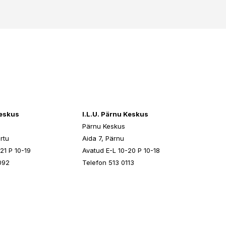
keskus
I.L.U. Pärnu Keskus
Pärnu Keskus
rtu
Aida 7, Pärnu
21 P 10-19
Avatud E-L 10-20 P 10-18
092
Telefon 513 0113