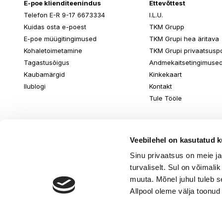
E-poe klienditeenindus
Ettevõttest
Telefon E-R 9-17 6673334
I.L.U.
Kuidas osta e-poest
TKM Grupp
E-poe müügitingimused
TKM Grupi hea äritava
Kohaletoimetamine
TKM Grupi privaatsuspol
Tagastusõigus
Andmekaitsetingimuse
Kaubamärgid
Kinkekaart
Ilublogi
Kontakt
Tule Tööle
Veebilehel on kasutatud k
Sinu privaatsus on meie j
turvaliselt. Sul on võimali
muuta. Mõnel juhul tuleb s
Allpool oleme välja toonud