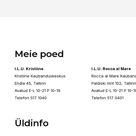
Meie poed
I.L.U. Kristiine
I.L.U. Rocca al Mare
Kristiine Kaubanduskeskus
Rocca al Mare Kauban
Endla 45, Tallinn
Paldiski mnt 102, Tallin
Avatud E-L 10-21 P 10-19
Avatud E-L 10-21 P 10-1
Telefon 517 1040
Telefon 517 0401
Üldinfo