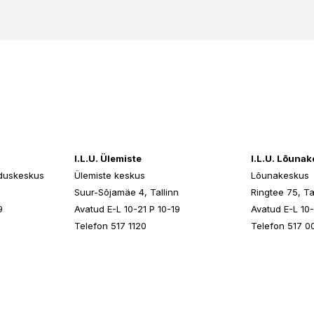
I.L.U. Ülemiste
I.L.U. Lõuna
duskeskus
Ülemiste keskus
Lõunakeskus
n
Suur-Sõjamäe 4, Tallinn
Ringtee 75, Ta
9
Avatud E-L 10-21 P 10-19
Avatud E-L 10-
Telefon 517 1120
Telefon 517 0