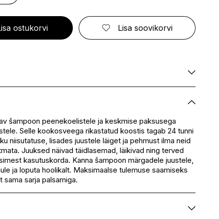
ELIZABETH ARDEN
FRESMY
GOLDWELL
CA
EMBRYOLISSE
FUSSKUNDIG
GRACE COLE
ENVIE
GRAHAM HILL
Lisa ostukorvi
Lisa soovikorvi
S
ERBORIAN
GROOM ROOM
ESCADA
GUCCI
BBANA
ESTEÉ LAUDER
GUESS
AN
EVITA PERONI
S
EYLURE
KA
Saadaval
E
Saadaval
SSENZ
Saadaval
utav šampoon peenekoelistele ja keskmise paksusega
stele. Selle kookosveega rikastatud koostis tagab 24 tunni
Saadaval
iku niisutatuse, lisades juustele läiget ja pehmust ilma neid
eskus
Saadaval
mata. Juuksed näivad täidlasemad, läikivad ning terved
Saadaval
esimest kasutuskorda. Kanna šampoon märgadele juustele,
ule ja loputa hoolikalt. Maksimaalse tulemuse saamiseks
t sama sarja palsamiga.