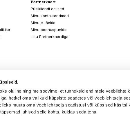
Partnerkaart
Püsikliendi eelised
Minu kontaktandmed
Minu e-tšekid
iitika
Minu boonuspunktid
d
Liitu Partnerkaardiga
üpsiseid.
aoks oluline ning me soovime, et tunneksid end meie veebilehte 
k igal hetkel oma valikuid küpsiste seadetes või veebilehitseja s
elleks muuta oma veebilehitseja seadistusi või küpsised käsitsi 
 täpsemad juhised selle kohta, kuidas seda teha.