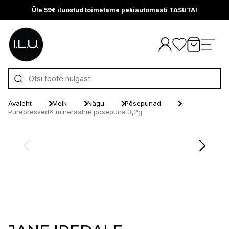
Üle 59€ iluostud toimetame pakiautomaati TASUTA!
Otse sisu juurde
Avaleht
Meik
Nägu
Põsepunad
Purepressed® mineraalne põsepuna 3,2g