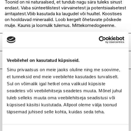
Toonid on nii naturaalsed, et tundub nagu sära tuleks sinust
I.L.U. Rocca
Ei ole saadaval
endast. Vaba sünteetilistest värvainetest ja potentsiaalsetest
I.L.U. Lõunakeskus
Ei ole saadaval
ärritajatest.Võib kasutada ka laugudel või huultel. Koostises
I.L.U. Pärnu
Ei ole saadaval
on hooldavad mineraalid. Loob kergelt õhetavate põskede
mulje. Kaunis ja loomulik tulemus. Mittekomedogeenne.
Koostis
Sunset, Copper Wind, Flawless, Mocha, Queen Bee, Clearly
Pink
Lisainfo
Veebilehel on kasutatud küpsiseid.
Ingredients: Synthetic Fluorphlogopite, Mica, Octyldodecyl
Sinu privaatsus on meie jaoks oluline ning me soovime,
Stearoyl Stearate, Caprylic/Capric
Kaubamärk
JANE IREDALE
et tunneksid end meie veebilehte kasutades turvaliselt.
Triglyceride, Boron Nitride, Simmondsia Chinensis (Jojoba)
Laokood
H0188759
Seed Oil, Punica Granatum Seed Oil,
Sul on võimalik igal hetkel oma valikuid küpsiste
Viimati vaadatud tooted
Ribakood
0670959115492
Pinus Strobus Bark Extract, Butyrospermum Parkii (Shea)
seadetes või veebilehitseja seadetes muuta. Mõnel juhul
Butter, Caprylyl Glycol, Zinc Stearate,
tuleb selleks muuta oma veebilehitseja seadistusi või
Triethoxycaprylylsilane. [+/-]: Iron Oxides (CI 77491, CI
küpsised käsitsi kustutada. Allpool oleme välja toonud
77492, CI 77499), Titanium Dioxide (CI
täpsemad juhised selle kohta, kuidas seda teha.
77891), Bismuth Oxychloride (CI 77163), Manganese Violet
(CI 77742), Red 7 Lake (CI 15850),
JANE IREDALE
Red 30 Lake (CI 73360), Ultramarines (CI 77007).
Purepressed® mineraalne põsepuna 3,2g