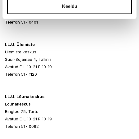
(CI 77742), Red 7 Lake (CI 15850),
Keeldu
Paldiski mnt 102, Tallinn
Red 30 Lake (CI 73360). Ultramarines (CI 77007).
Avatud E-L 10-21 P 10-19
Whisper, Sheer Honey
Telefon 517 0401
Ingredients: Synthetic Fluorphlogopite, Mica, Octyldodecyl
Stearoyl Stearate, Butyrospermum
Parkii (Shea) Butter, Caprylic/Capric Triglyceride, Boron
I.L.U. Ülemiste
Nitride, Caprylyl Glycol, Zinc Stearate,
Triethoxycaprylylsilane, Tin Oxide, Simmondsia Chinensis
Ülemiste keskus
(Jojoba) Seed Oil, Punica Granatum
Suur-Sõjamäe 4, Tallinn
Seed Oil, Pinus Strobus Bark Extract.
Avatud E-L 10-21 P 10-19
Telefon 517 1120
I.L.U. Lõunakeskus
Lõunakeskus
Ringtee 75, Tartu
Avatud E-L 10-21 P 10-19
Telefon 517 0092