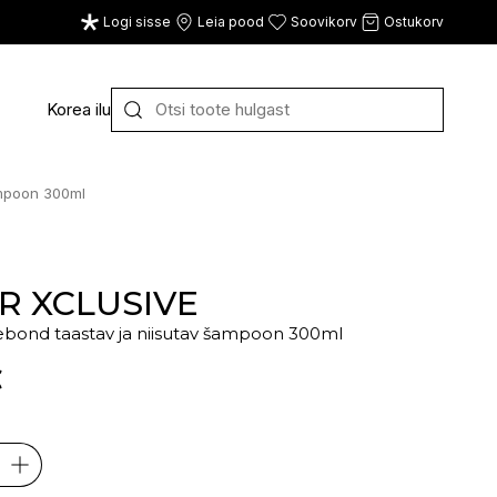
Logi sisse
Leia pood
Soovikorv
Ostukorv
Korea ilu
Y
Z
VAATA KÕIKI
ampoon 300ml
E
F
G
R XCLUSIVE
bond taastav ja niisutav šampoon 300ml
CE
ECOSH
FACE FACTS
GATINEAU
€
ECOTOOLS
FACED
GERMAINE DE CAPUC
EDWIN JAGGER
FILORGA
GIGI
EISENBERG
FIORENTINO
GIVENCHY
ELEMIS
FLAWLESS
GLAIRY BRAND
ELEVEN
FLER
GLAMLAC
ELIE SAAB
FOUR REASONS
GODDESS