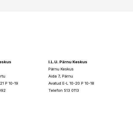
keskus
I.L.U. Pärnu Keskus
Pärnu Keskus
rtu
Aida 7, Pärnu
21 P 10-19
Avatud E-L 10-20 P 10-18
092
Telefon 513 0113