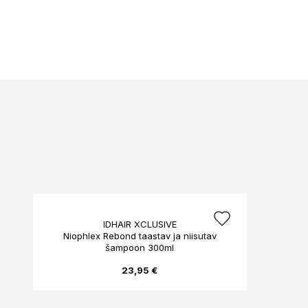
IDHAIR XCLUSIVE
Niophlex Rebond taastav ja niisutav
šampoon 300ml
23,95 €