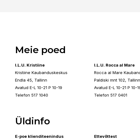
Meie poed
I.L.U. Kristiine
I.L.U. Rocca al Mare
Kristiine Kaubanduskeskus
Rocca al Mare Kauban
Endla 45, Tallinn
Paldiski mnt 102, Tallin
Avatud E-L 10-21 P 10-19
Avatud E-L 10-21 P 10-1
Telefon 517 1040
Telefon 517 0401
Üldinfo
E-poe klienditeenindus
Ettevõttest