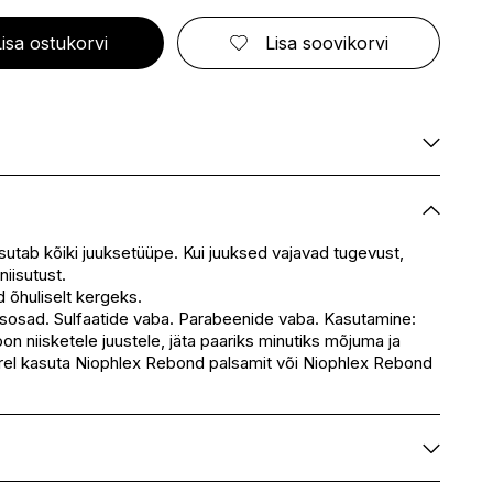
ELIZABETH ARDEN
FRESMY
GOLDWELL
CA
EMBRYOLISSE
FUSSKUNDIG
GRACE COLE
Lisa ostukorvi
Lisa soovikorvi
ENVIE
GRAHAM HILL
S
ERBORIAN
GROOM ROOM
ESCADA
GUCCI
BBANA
ESTEÉ LAUDER
GUESS
AN
EVITA PERONI
S
EYLURE
KA
Saadaval
E
Saadaval
Saadaval
isutab kõiki juuksetüüpe. Kui juuksed vajavad tugevust,
SSENZ
niisutust.
Saadaval
 õhuliselt kergeks.
eskus
Saadaval
sosad. Sulfaatide vaba. Parabeenide vaba. Kasutamine:
Saadaval
 niisketele juustele, jäta paariks minutiks mõjuma ja
ärel kasuta Niophlex Rebond palsamit või Niophlex Rebond
Eau), Cocamidopropyl Betaine, Coco-Glucoside, Sodium