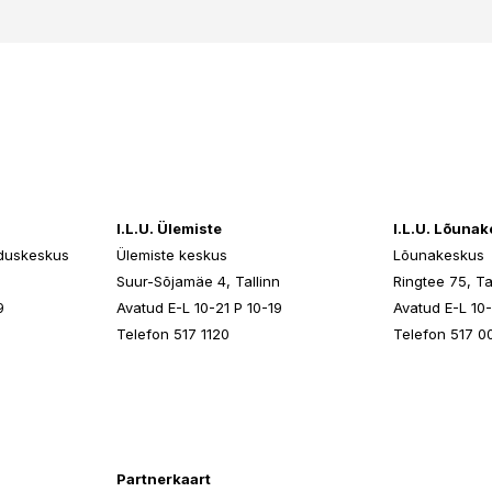
I.L.U. Ülemiste
I.L.U. Lõuna
duskeskus
Ülemiste keskus
Lõunakeskus
n
Suur-Sõjamäe 4, Tallinn
Ringtee 75, Ta
9
Avatud E-L 10-21 P 10-19
Avatud E-L 10-
Telefon 517 1120
Telefon 517 0
Partnerkaart