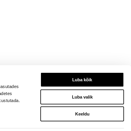
Luba kõik
kasutades
eadetes
Luba valik
kustutada.
Keeldu