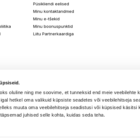
Püsikliendi eelised
Minu kontaktandmed
Minu e-tšekid
iitika
Minu boonuspunktid
d
Liitu Partnerkaardiga
üpsiseid.
aoks oluline ning me soovime, et tunneksid end meie veebilehte 
k igal hetkel oma valikuid küpsiste seadetes või veebilehitseja s
elleks muuta oma veebilehitseja seadistusi või küpsised käsitsi 
 täpsemad juhised selle kohta, kuidas seda teha.