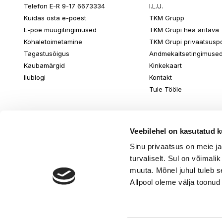
Telefon E-R 9-17 6673334
I.L.U.
Kuidas osta e-poest
TKM Grupp
E-poe müügitingimused
TKM Grupi hea äritava
Kohaletoimetamine
TKM Grupi privaatsuspol
Tagastusõigus
Andmekaitsetingimuse
Kaubamärgid
Kinkekaart
Ilublogi
Kontakt
Tule Tööle
Veebilehel on kasutatud k
Sinu privaatsus on meie j
turvaliselt. Sul on võimali
muuta. Mõnel juhul tuleb s
Allpool oleme välja toonud