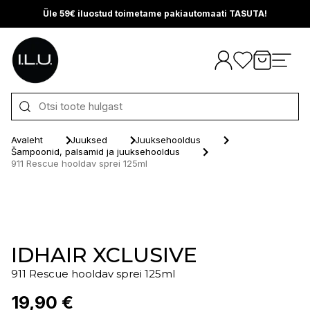
Üle 59€ iluostud toimetame pakiautomaati TASUTA!
Otse sisu juurde
Avaleht
Juuksed
Juuksehooldus
Šampoonid, palsamid ja juuksehooldus
911 Rescue hooldav sprei 125ml
IDHAIR XCLUSIVE
911 Rescue hooldav sprei 125ml
19,90 €