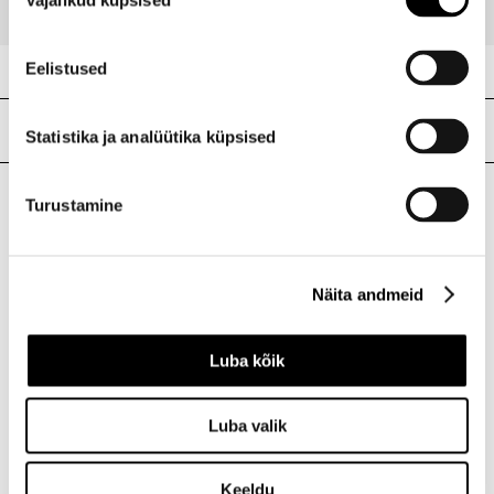
valik
Eelistused
Meie poed
Statistika ja analüütika küpsised
Turustamine
I.L.U. Kristiine
Kristiine Kaubanduskeskus
Endla 45, Tallinn
Näita andmeid
Avatud E-L 10-21 P 10-19
Telefon 517 1040
Luba kõik
I.L.U. Rocca al Mare
Luba valik
Rocca al Mare Kaubanduskeskus
Paldiski mnt 102, Tallinn
Keeldu