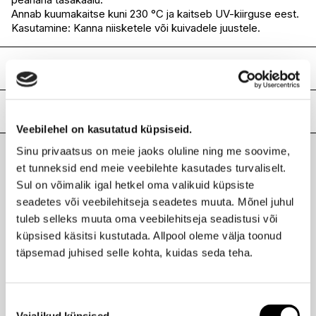
Annab kuumakaitse kuni 230 °C ja kaitseb UV-kiirguse eest.
Kasutamine: Kanna niisketele või kuivadele juustele.
Koostis
Aqua (Water), Amodimethicone, Parfum (Fragrance), Pinus
Sylvestris Cone Extract, Avena Sativa Kernel Oil, Argania
Lisainfo
Spinosa Kernel Oil, Cetrimonium Chloride, Hydrolyzed
Veebilehel on kasutatud küpsiseid.
Vegetable Protein PG-Propyl Silanetriol, Cetearyl Alcohol,
Kaubamärk
IDHAIR XCLUSIVE
Sinu privaatsus on meie jaoks oluline ning me soovime,
Wheat Amino Acids, Lactic Acid, Betaine, Sodium
Laokood
H0204982
Hyaluronate, PEG-40 Hydrogenated Castor Oil, Helianthus
et tunneksid end meie veebilehte kasutades turvaliselt.
Viimati vaadatud tooted
Ribakood
5704699878791
Annuus Seed Extract, Glycerin, Behentrimonium Chloride,
Sul on võimalik igal hetkel oma valikuid küpsiste
Pseudoalteromonas Ferment Extract, Dipropylene Glycol,
seadetes või veebilehitseja seadetes muuta. Mõnel juhul
Triolein, Polysilicone-29, Silicone Quaternium-17, Sodium
tuleb selleks muuta oma veebilehitseja seadistusi või
PCA, Panthenol, Trideceth-12, Trideceth-5, Trideceth-7,
küpsised käsitsi kustutada. Allpool oleme välja toonud
Phenoxyethanol, Ethylhexylglycerin, Hydroxyproline,
Potassium Sorbate, Sodium Benzoate, Sodium Salicylate,
täpsemad juhised selle kohta, kuidas seda teha.
IDHAIR XCLUSIVE
Tetramethyl Acetyloctahydronaphthalenes, Linalool,
911 Rescue hooldav sprei 125ml
Limonene, Alpha-Isomethyl Ionone, Citronellol, Caprylyl
19,90 €
Glycol, Butylene Glycol, Pogostemon Cablin Oil, Citrus
Nõusoleku
Aurantium Peel Oil, Coumarin, Citrus Limon Peel Oil
Vajalikud küpsised