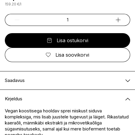
159.20
€
/
l
Lisa ostukorvi
Lisa soovikorvi
Saadavus
E-pood
Saadaval
Kirjeldus
I.L.U. Kristiine
Ei ole saadaval
I.L.U. Ülemiste
Saadaval
Vegan koostisega hooldav sprei niiskust siduva
kompleksiga, mis lisab juustele tugevust ja läiget. Rikastatud
I.L.U. Rocca
Saadaval
kaeraõli, männikäbi ekstrakti ja mikrovetikaõliga
I.L.U. Lõunakeskus
Saadaval
sügavniisutuseks, samal ajal kui mere bioferment toetab
I.L.U. Pärnu
Saadaval
peanaha tasakaalu.