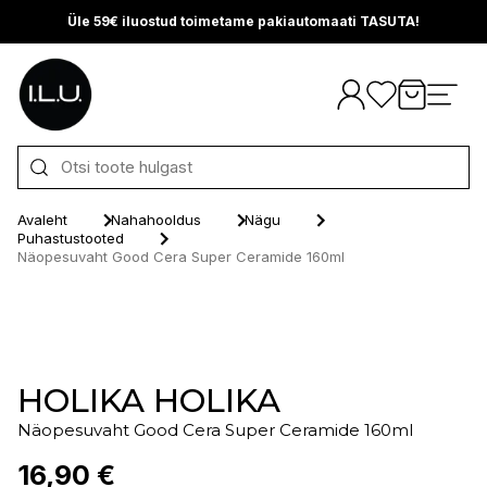
Üle 59€ iluostud toimetame pakiautomaati TASUTA!
Otse sisu juurde
Avaleht
Nahahooldus
Nägu
Puhastustooted
Näopesuvaht Good Cera Super Ceramide 160ml
HOLIKA HOLIKA
Näopesuvaht Good Cera Super Ceramide 160ml
16,90 €