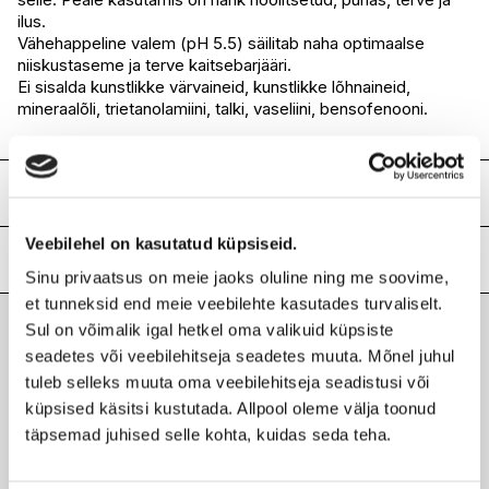
ilus.
Vähehappeline valem (pH 5.5) säilitab naha optimaalse
niiskustaseme ja terve kaitsebarjääri.
Ei sisalda kunstlikke värvaineid, kunstlikke lõhnaineid,
mineraalõli, trietanolamiini, talki, vaseliini, bensofenooni.
Koostis
Water, 1,2-Hexanediol, Sodium Methyl Cocoyl Taurate,
Veebilehel on kasutatud küpsiseid.
Potassium Cocoyl Glycinate, Glycerin, Potassium Cocoate,
Lisainfo
Sinu privaatsus on meie jaoks oluline ning me soovime,
Hydrogenated Lecithin, Caprylic/Capric Triglyceride,
Ceramide AP, Ceramide EOP, Ceramide NP,
et tunneksid end meie veebilehte kasutades turvaliselt.
Kaubamärk
HOLIKA HOLIKA
Glycerylamidoethyl Methacrylate/Stearyl Methacrylate
Sul on võimalik igal hetkel oma valikuid küpsiste
Laokood
H0183515
Copolymer, Butylene Glycol, Alteromonas Ferment Extract,
Viimati vaadatud tooted
seadetes või veebilehitseja seadetes muuta. Mõnel juhul
Ribakood
8806334369514
Propylene Glycol, Bacillus Ferment, Cetearyl Alcohol,
tuleb selleks muuta oma veebilehitseja seadistusi või
Cetearyl Glucoside, Glyceryl Stearate, Stearic Acid,
küpsised käsitsi kustutada. Allpool oleme välja toonud
Phytosteryl/Isostearyl/Cetyl/Stearyl/Behenyl Dimer
Dilinoleate, Hydrogenated Polydecene, Butyrospermum
täpsemad juhised selle kohta, kuidas seda teha.
Parkii (Shea) Butter, Ceteareth-20, Glyceryl
Citrate/Lactate/Linoleate/Oleate, Hydroxypropyl
HOLIKA HOLIKA