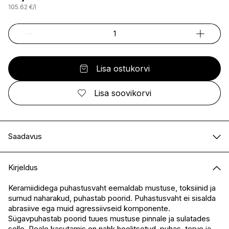
105.62
€
/
l
Lisa ostukorvi
Lisa soovikorvi
Saadavus
E-pood
Saadaval
Kirjeldus
I.L.U. Kristiine
Saadaval
I.L.U. Ülemiste
Saadaval
Keramiididega puhastusvaht eemaldab mustuse, toksiinid ja
surnud naharakud, puhastab poorid. Puhastusvaht ei sisalda
I.L.U. Rocca
Saadaval
abrasiive ega muid agressiivseid komponente.
I.L.U. Lõunakeskus
Saadaval
Sügavpuhastab poorid tuues mustuse pinnale ja sulatades
I.L.U. Pärnu
Saadaval
selle. Peale kasutamis on nahk hoolitsetud, puhas, terve ja