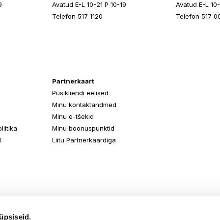
9
Avatud E-L 10-21 P 10-19
Avatud E-L 10-
Telefon 517 1120
Telefon 517 0
Partnerkaart
Püsikliendi eelised
Minu kontaktandmed
Minu e-tšekid
iitika
Minu boonuspunktid
d
Liitu Partnerkaardiga
üpsiseid.