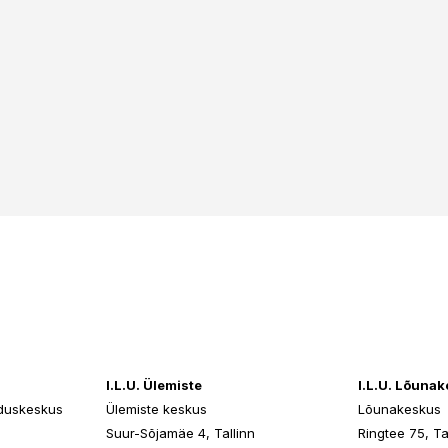
I.L.U. Ülemiste
I.L.U. Lõuna
duskeskus
Ülemiste keskus
Lõunakeskus
n
Suur-Sõjamäe 4, Tallinn
Ringtee 75, Ta