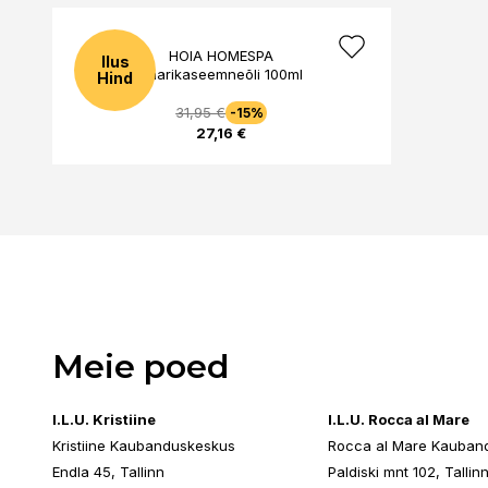
HOIA HOMESPA
Ilus
Vaarikaseemneõli 100ml
Hind
31,95 €
-15%
27,16 €
Meie poed
I.L.U. Kristiine
I.L.U. Rocca al Mare
Kristiine Kaubanduskeskus
Rocca al Mare Kauban
Endla 45, Tallinn
Paldiski mnt 102, Tallin