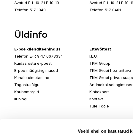
Avatud E-L 10-21 P 10-19
Avatud E-L 10-21 P 10-1
Telefon 517 1040
Telefon 517 0401
Üldinfo
E-poe klienditeenindus
Ettevõttest
Telefon E-R 9-17 6673334
I.L.U.
Kuidas osta e-poest
TKM Grupp
E-poe müügitingimused
TKM Grupi hea äritava
Kohaletoimetamine
TKM Grupi privaatsuspol
Tagastusõigus
Andmekaitsetingimuse
Kaubamärgid
Kinkekaart
Ilublogi
Kontakt
Tule Tööle
Veebilehel on kasutatud k