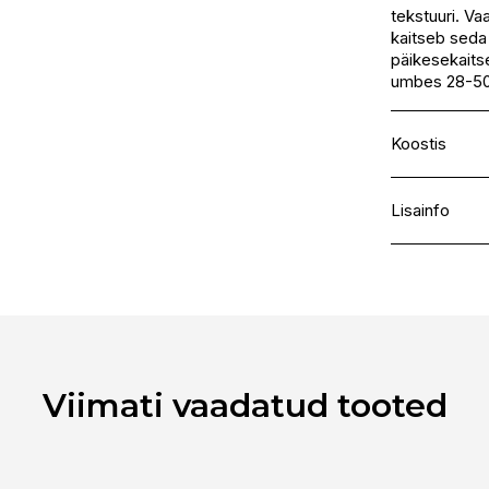
tekstuuri. Va
kaitseb seda 
päikesekaitse
umbes 28-50
Koostis
Rubus Ideasu
Lisainfo
Kaubamärk
Laokood
Ribakood
Viimati vaadatud tooted