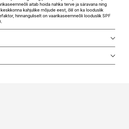
arikaseemneõli aitab hoida nahka terve ja säravana ning
keskkonna kahjulike mõjude eest, õlil on ka looduslik
faktor, hinnanguliselt on vaarikaseemneõli looduslik SPF
.
s (raspberry) Seed oil
HOIA HOMESPA
H0185851
4744738010387