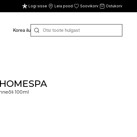
Logi sisse
Leia pood
Soovikorv
Ostukorv
Korea ilu
Y
Z
VAATA KÕIKI
E
F
G
 HOMESPA
mneõli 100ml
CE
ECOSH
FACE FACTS
GATINEAU
ECOTOOLS
FACED
GERMAINE DE CAPUC
EDWIN JAGGER
FILORGA
GIGI
EISENBERG
FIORENTINO
GIVENCHY
ELEMIS
FLAWLESS
GLAIRY BRAND
ELEVEN
FLER
GLAMLAC
ELIE SAAB
FOUR REASONS
GODDESS