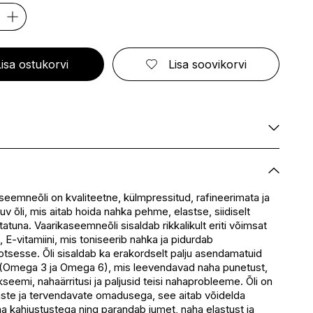
ELIZABETH ARDEN
FRESMY
GOLDWELL
CA
EMBRYOLISSE
FUSSKUNDIG
GRACE COLE
ENVIE
GRAHAM HILL
S
ERBORIAN
GROOM ROOM
Lisa ostukorvi
Lisa soovikorvi
ESCADA
GUCCI
BBANA
ESTEÉ LAUDER
GUESS
AN
EVITA PERONI
S
EYLURE
KA
E
Saadaval
SSENZ
Ei ole saadaval
Saadaval
eemneõli on kvaliteetne, külmpressitud, rafineerimata ja
duv õli, mis aitab hoida nahka pehme, elastse, siidiselt
Saadaval
utatuna. Vaarikaseemneõli sisaldab rikkalikult eriti võimsat
eskus
Ei ole saadaval
, E-vitamiini, mis toniseerib nahka ja pidurdab
Ei ole saadaval
tsesse. Õli sisaldab ka erakordselt palju asendamatuid
(Omega 3 ja Omega 6), mis leevendavad naha punetust,
seemi, nahaärritusi ja paljusid teisi nahaprobleeme. Õli on
aste ja tervendavate omadusega, see aitab võidelda
a kahjustustega ning parandab jumet, naha elastust ja