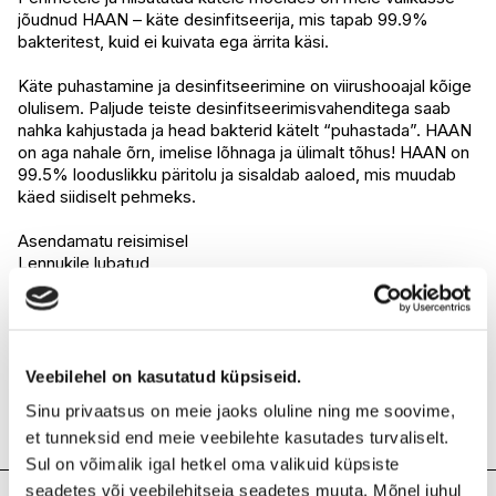
I.L.U. Pärnu
Saadaval
jõudnud HAAN – käte desinfitseerija, mis tapab 99.9%
bakteritest, kuid ei kuivata ega ärrita käsi.
Käte puhastamine ja desinfitseerimine on viirushooajal kõige
olulisem. Paljude teiste desinfitseerimisvahenditega saab
nahka kahjustada ja head bakterid kätelt “puhastada”. HAAN
on aga nahale õrn, imelise lõhnaga ja ülimalt tõhus! HAAN on
99.5% looduslikku päritolu ja sisaldab aaloed, mis muudab
käed siidiselt pehmeks.
Asendamatu reisimisel
Lennukile lubatud
Taaskasutatavad ja taastäidetavad pakendid
100+ kasutuskorda
Tapab 99.9% pahandust tekitavatest bakteritest ja
mikroobidest
Vegan
Veebilehel on kasutatud küpsiseid.
Imendub kiirelt ja ei kleepu
Sinu privaatsus on meie jaoks oluline ning me soovime,
Saadab maailmas head korda! 20% HAAN-i tuludest läheb
et tunneksid end meie veebilehte kasutades turvaliselt.
maailma veekriisiga võitlemiseks
Sul on võimalik igal hetkel oma valikuid küpsiste
seadetes või veebilehitseja seadetes muuta. Mõnel juhul