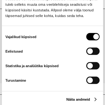
Lisainfo
tuleb selleks muuta oma veebilehitseja seadistusi või
küpsised käsitsi kustutada. Allpool oleme välja toonud
Kaubamärk
HAAN
täpsemad juhised selle kohta, kuidas seda teha.
Laokood
H0204083
Viimati vaadatud tooted
Ribakood
5060669786306
Nõusoleku
Vajalikud küpsised
valik
HAAN
Eelistused
Niisutav käte desinfitseerimisvahend Purifying
Verbena 30ml
6,10 €
Statistika ja analüütika küpsised
Turustamine
Näita andmeid
Meie poed