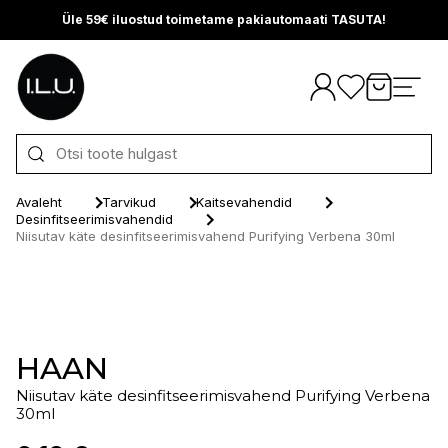
Üle 59€ iluostud toimetame pakiautomaati TASUTA!
Otse sisu juurde
Avaleht
Tarvikud
Kaitsevahendid
Desinfitseerimisvahendid
Niisutav käte desinfitseerimisvahend Purifying Verbena 30ml
HAAN
Niisutav käte desinfitseerimisvahend Purifying Verbena
30ml