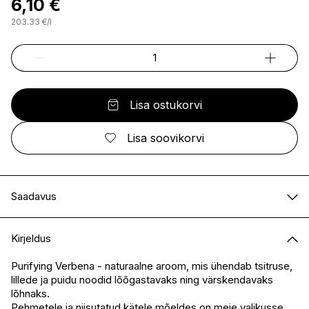
6,10 €
203.33
€
/
l
Lisa ostukorvi
Lisa soovikorvi
Saadavus
E-pood
Saadaval
Kirjeldus
I.L.U. Kristiine
Saadaval
I.L.U. Ülemiste
Ei ole saadaval
Purifying Verbena - naturaalne aroom, mis ühendab tsitruse,
lillede ja puidu noodid lõõgastavaks ning värskendavaks
I.L.U. Rocca
Saadaval
lõhnaks.
I.L.U. Lõunakeskus
Saadaval
Pehmetele ja niisutatud kätele mõeldes on meie valikusse