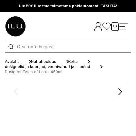
Üle 59€ iluostud toimetame pakiautomaati TASUTA!
Otse sisu juurde
Avaleht
Nahahooldus
Keha
dušigeelid ja koorijad, vannivahud ja -soolad
Dušigeel Tales of Lotus 450ml