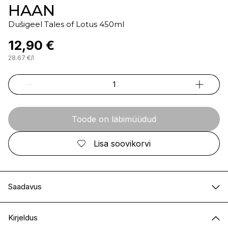
HAAN
Dušigeel Tales of Lotus 450ml
12,90 €
28.67
€
/
l
Toode on läbimüüdud
Lisa soovikorvi
Saadavus
E-pood
Ei ole saadaval
Kirjeldus
I.L.U. Kristiine
Ei ole saadaval