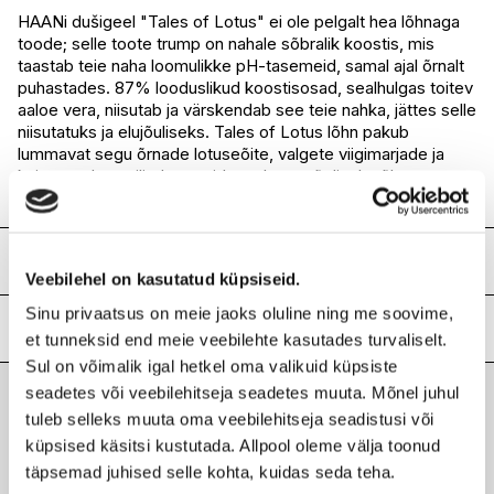
I.L.U. Ülemiste
Ei ole saadaval
HAANi dušigeel "Tales of Lotus" ei ole pelgalt hea lõhnaga
toode; selle toote trump on nahale sõbralik koostis, mis
I.L.U. Rocca
Ei ole saadaval
taastab teie naha loomulikke pH-tasemeid, samal ajal õrnalt
I.L.U. Lõunakeskus
Ei ole saadaval
puhastades. 87% looduslikud koostisosad, sealhulgas toitev
I.L.U. Pärnu
Ei ole saadaval
aaloe vera, niisutab ja värskendab see teie nahka, jättes selle
niisutatuks ja elujõuliseks. Tales of Lotus lõhn pakub
lummavat segu õrnade lotuseõite, valgete viigimarjade ja
kuivatatud puuviljade nootidega, luues tõeliselt võluva
lõhnakogemuse.
Koostis
Veebilehel on kasutatud küpsiseid.
Aqua (Water), Sodium Laureth Sulfate, TEA-Lauryl Sulfate,
Sinu privaatsus on meie jaoks oluline ning me soovime,
Sodium Chloride, Cocamidopropyl Betaine, Aloe
Lisainfo
et tunneksid end meie veebilehte kasutades turvaliselt.
barbadensis Leaf Juice, Cocamide DEA,
Sul on võimalik igal hetkel oma valikuid küpsiste
Parfum(Fragrance), Glycerin, Benzyl Alcohol, Sodium
Kaubamärk
HAAN
Benzoate, Benzoic Acid, Inulin, Disodium EDTA, Sorbic Acid,
seadetes või veebilehitseja seadetes muuta. Mõnel juhul
Laokood
H0200333
Linalool, Limonene, Citral, Geraniol, Fructose, Potassium
tuleb selleks muuta oma veebilehitseja seadistusi või
Viimati vaadatud tooted
Ribakood
5060917125840
Sorbate.
küpsised käsitsi kustutada. Allpool oleme välja toonud
täpsemad juhised selle kohta, kuidas seda teha.