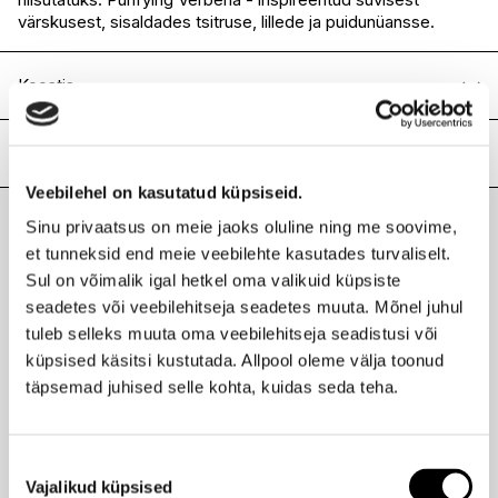
värskusest, sisaldades tsitruse, lillede ja puidunüansse.
Koostis
Aqua, Cocamidopropyl Betaine, Sodium C14-16 Olefin
Sulfonate, Betaine, Aloe Barbadensis Leaf Juice, Sodium
Lisainfo
Cocoamphoacetate, Benzyl Alcohol, Sodium Chloride,
Veebilehel on kasutatud küpsiseid.
Parfum, Sodium Benzoate, Citric Acid, Inulin, Potassium
Kaubamärk
HAAN
Sorbate, Sodium Hydroxide, Limonene, Linalool, Ascorbic
Sinu privaatsus on meie jaoks oluline ning me soovime,
Laokood
H0201035
Acid.
Viimati vaadatud tooted
et tunneksid end meie veebilehte kasutades turvaliselt.
Ribakood
5060669787167
Sul on võimalik igal hetkel oma valikuid küpsiste
seadetes või veebilehitseja seadetes muuta. Mõnel juhul
tuleb selleks muuta oma veebilehitseja seadistusi või
küpsised käsitsi kustutada. Allpool oleme välja toonud
HAAN
täpsemad juhised selle kohta, kuidas seda teha.
Dušigeel Purifying Verbena 450ml
12,90 €
Nõusoleku
Vajalikud küpsised
valik