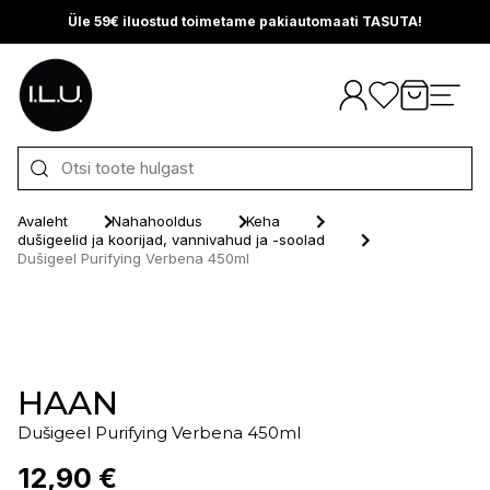
Üle 59€ iluostud toimetame pakiautomaati TASUTA!
Otse sisu juurde
Avaleht
Nahahooldus
Keha
dušigeelid ja koorijad, vannivahud ja -soolad
Dušigeel Purifying Verbena 450ml
HAAN
Dušigeel Purifying Verbena 450ml
12,90 €