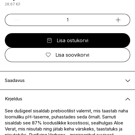
28.67
€
/
l
Lisa ostukorvi
Lisa soovikorvi
Saadavus
E-pood
Saadaval
Kirjeldus
I.L.U. Kristiine
Saadaval
I.L.U. Ülemiste
Saadaval
See dušigeel sisaldab prebiootilist valemit, mis taastab naha
loomuliku pH-taseme, puhastades seda õrnalt. Samuti
I.L.U. Rocca
Saadaval
sisaldab see 87% looduslikke koostisosi, sealhulgas Aloe
I.L.U. Lõunakeskus
Ei ole saadaval
Verat, mis niisutab ning jätab keha värskeks, taastatuks ja
I.L.U. Pärnu
Saadaval
niisutatuks. Purifying Verbena - inspireeritud suvisest