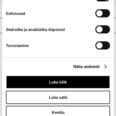
Eelistused
Meie poed
Statistika ja analüütika küpsised
Turustamine
I.L.U. Kristiine
Kristiine Kaubanduskeskus
Endla 45, Tallinn
Näita andmeid
Avatud E-L 10-21 P 10-19
Telefon 517 1040
Luba kõik
I.L.U. Rocca al Mare
Luba valik
Rocca al Mare Kaubanduskeskus
Paldiski mnt 102, Tallinn
Avatud E-L 10-21 P 10-19
Keeldu