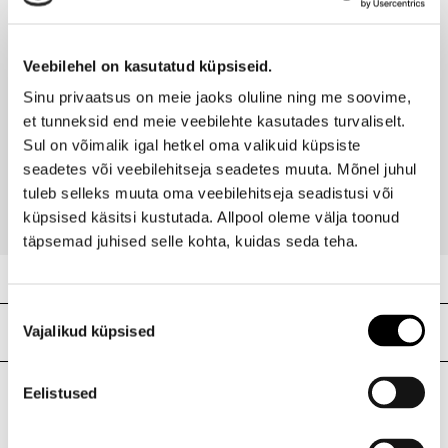
Ethylhexylglycerin, Benzyl Alcohol, Disodium EDTA,
Viimati vaadatud tooted
Ribakood
5060669785804
Polymethylsilsesquioxane, Morinda Citrifolia Callus, Culture
Lysate, Benzoic Acid, Anhydroxylitol, Limonene, Sorbic Acid,
Linalool, Citric Acid, Maltodextrin, Salvia officinalis(Sage) Oil,
Veebilehel on kasutatud küpsiseid.
Citral.
Sinu privaatsus on meie jaoks oluline ning me soovime,
et tunneksid end meie veebilehte kasutades turvaliselt.
HAAN
Sul on võimalik igal hetkel oma valikuid küpsiste
Deodorant Margarita Spirit 40ml
seadetes või veebilehitseja seadetes muuta. Mõnel juhul
8,90 €
tuleb selleks muuta oma veebilehitseja seadistusi või
küpsised käsitsi kustutada. Allpool oleme välja toonud
täpsemad juhised selle kohta, kuidas seda teha.
Nõusoleku
Meie poed
Vajalikud küpsised
valik
Eelistused
I.L.U. Kristiine
Kristiine Kaubanduskeskus