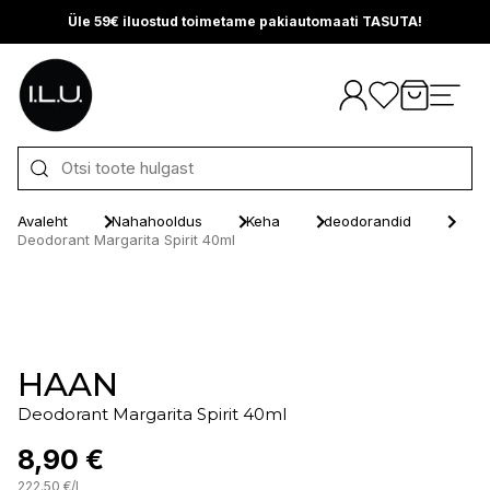
Üle 59€ iluostud toimetame pakiautomaati TASUTA!
Otse sisu juurde
Avaleht
Nahahooldus
Keha
deodorandid
Deodorant Margarita Spirit 40ml
HAAN
Deodorant Margarita Spirit 40ml
8,90 €
222.50
€
/
l