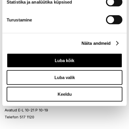
Statistika ja analüütika küpsised
Endla 45, Tallinn
Avatud E-L 10-21 P 10-19
Turustamine
Telefon 517 1040
I.L.U. Rocca al Mare
Näita andmeid
Rocca al Mare Kaubanduskeskus
Paldiski mnt 102, Tallinn
Luba kõik
Avatud E-L 10-21 P 10-19
Telefon 517 0401
Luba valik
I.L.U. Ülemiste
Keeldu
Ülemiste keskus
Suur-Sõjamäe 4, Tallinn
Avatud E-L 10-21 P 10-19
Telefon 517 1120