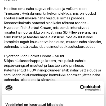
I.L.U. Kristiine
Ei ole saadaval
I.L.U. Ülemiste
Saadaval
Hoolitse oma naha sügava niisutuse ja volüümi eest
Timexpert Hydraluronic kinkekomplektiga, mis on loodud
I.L.U. Rocca
Saadaval
spetsiaalselt ülikuiva naha vajadusi silmas pidades.
I.L.U. Lõunakeskus
Ei ole saadaval
Kosmeetikakotis ootavad sind kaks tõhusat toodet –
I.L.U. Pärnu
Ei ole saadaval
Hydration Rich Sorbet Cream, mis pakub intensiivset
niisutust ja nooruslikku prinkust, ning 3D Filler-seerum, mis
silub kortse ja taastab naha elastsuse. See eksklusiivne
komplekt tagab kauakestva hoolduse, muutes naha siledaks,
pehmeks ja säravaks juba esimestest kasutuskordadest.
Hydration Rich Sorbet Cream – 50 ml
Silkjas hüaluroonhappega kreem, mis pakub nahale
ööpäevaringset niisutust ja taastab selle prinkuse.
Patenteeritud HLG® nanopolümeer aitab nahal vett siduda ja
stimuleerib hüaluroonhappe loomulikku tootmist, jättes naha
pehmeks, elastseks ja säravaks.
3D Filler-seerum – 30 ml
Tõhus, volüümi andev seerum, mis niisutab sügavuti ja silub
kortsukesi juba esimesest kasutuskorrast.
Kolme erineva molekulaarkaaluga hüaluroonhape tagab
Veebilehel on kasutatud küpsiseid.