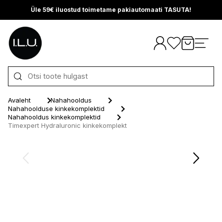
Üle 59€ iluostud toimetame pakiautomaati TASUTA!
Otse sisu juurde
Avaleht
Nahahooldus
Nahahoolduse kinkekomplektid
Nahahooldus kinkekomplektid
Timexpert Hydraluronic kinkekomplekt