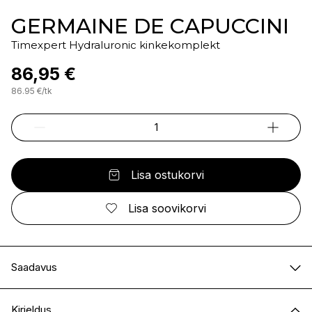
GERMAINE DE CAPUCCINI
Timexpert Hydraluronic kinkekomplekt
86,95 €
86.95
€
/
tk
Lisa ostukorvi
Lisa soovikorvi
Saadavus
E-pood
Saadaval
Kirjeldus