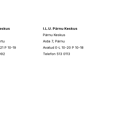
keskus
I.L.U. Pärnu Keskus
Pärnu Keskus
rtu
Aida 7, Pärnu
21 P 10-19
Avatud E-L 10-20 P 10-18
092
Telefon 513 0113