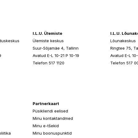
I.L.U. Ülemiste
I.L.U. Lõuna
duskeskus
Ülemiste keskus
Lõunakeskus
n
Suur-Sõjamäe 4, Tallinn
Ringtee 75, Ta
9
Avatud E-L 10-21 P 10-19
Avatud E-L 10-
Telefon 517 1120
Telefon 517 0
Partnerkaart
Püsikliendi eelised
Minu kontaktandmed
Minu e-tšekid
iitika
Minu boonuspunktid