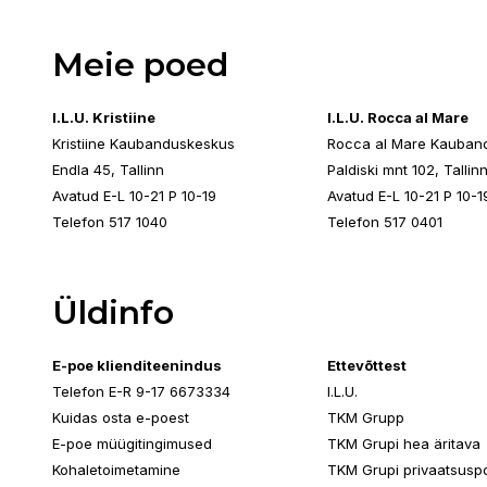
Meie poed
I.L.U. Kristiine
I.L.U. Rocca al Mare
Kristiine Kaubanduskeskus
Rocca al Mare Kauban
Endla 45, Tallinn
Paldiski mnt 102, Tallin
Avatud E-L 10-21 P 10-19
Avatud E-L 10-21 P 10-1
Telefon 517 1040
Telefon 517 0401
Üldinfo
E-poe klienditeenindus
Ettevõttest
Telefon E-R 9-17 6673334
I.L.U.
Kuidas osta e-poest
TKM Grupp
E-poe müügitingimused
TKM Grupi hea äritava
Kohaletoimetamine
TKM Grupi privaatsuspol