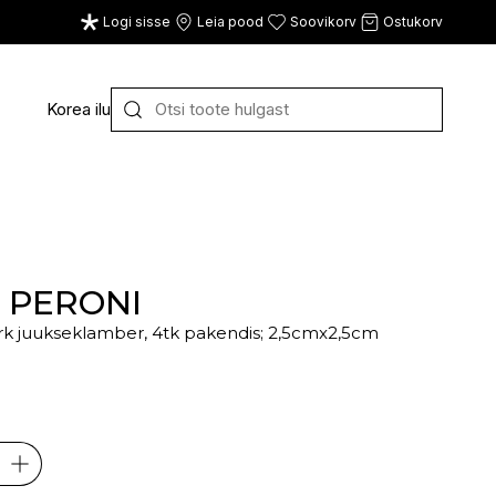
Logi sisse
Leia pood
Soovikorv
Ostukorv
Korea ilu
Y
Z
VAATA KÕIKI
E
F
G
A PERONI
rk juukseklamber, 4tk pakendis; 2,5cmx2,5cm
CE
ECOSH
FACE FACTS
GATINEAU
€
ECOTOOLS
FACED
GERMAINE DE CAPUC
EDWIN JAGGER
FILORGA
GIGI
EISENBERG
FIORENTINO
GIVENCHY
ELEMIS
FLAWLESS
GLAIRY BRAND
ELEVEN
FLER
GLAMLAC
ELIE SAAB
FOUR REASONS
GODDESS