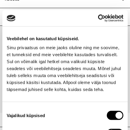
Atsetaat
Lisainfo
Kaubamärk
EVITA PERONI
Laokood
H0186870
Veebilehel on kasutatud küpsiseid.
Viimati vaadatud tooted
Ribakood
4500324960234
Sinu privaatsus on meie jaoks oluline ning me soovime,
et tunneksid end meie veebilehte kasutades turvaliselt.
Sul on võimalik igal hetkel oma valikuid küpsiste
seadetes või veebilehitseja seadetes muuta. Mõnel juhul
tuleb selleks muuta oma veebilehitseja seadistusi või
EVITA PERONI
Angie juukseklamber Medium Shark 3cmx4,5cm
küpsised käsitsi kustutada. Allpool oleme välja toonud
täpsemad juhised selle kohta, kuidas seda teha.
23,00 €
Nõusoleku
Vajalikud küpsised
valik