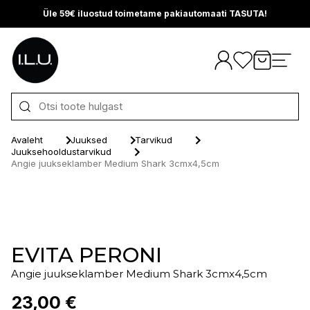
Üle 59€ iluostud toimetame pakiautomaati TASUTA!
Otse sisu juurde
Avaleht
Juuksed
Tarvikud
Juuksehooldustarvikud
Angie juukseklamber Medium Shark 3cmx4,5cm
EVITA PERONI
Angie juukseklamber Medium Shark 3cmx4,5cm
23,00 €