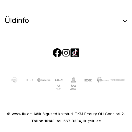
Üldinfo
E-poe klienditeenindus
© www.ilu.ee. Kõik õigused kaitstud. TKM Beauty OÜ Gonsiori 2,
Ettevõttest
Tallinn 10143, tel. 667 3334, ilu@ilu.ee